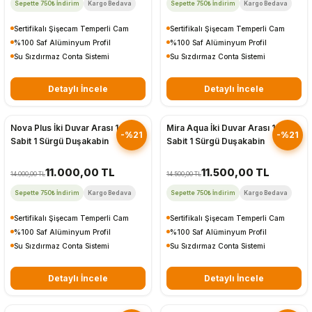
Sepette 750₺ İndirim
Kargo Bedava
Sepette 750₺ İndirim
Kargo Bedava
Sertifikalı Şişecam Temperli Cam
Sertifikalı Şişecam Temperli Cam
%100 Saf Alüminyum Profil
%100 Saf Alüminyum Profil
Su Sızdırmaz Conta Sistemi
Su Sızdırmaz Conta Sistemi
Detaylı İncele
Detaylı İncele
Hızlı Gönderim
Hızlı Gönderim
Nova Plus İki Duvar Arası 1
Mira Aqua İki Duvar Arası 1
-%21
-%21
Sabit 1 Sürgü Duşakabin
Sabit 1 Sürgü Duşakabin
11.000,00 TL
11.500,00 TL
14.000,00 TL
14.500,00 TL
Sepette 750₺ İndirim
Kargo Bedava
Sepette 750₺ İndirim
Kargo Bedava
Sertifikalı Şişecam Temperli Cam
Sertifikalı Şişecam Temperli Cam
%100 Saf Alüminyum Profil
%100 Saf Alüminyum Profil
Su Sızdırmaz Conta Sistemi
Su Sızdırmaz Conta Sistemi
Detaylı İncele
Detaylı İncele
Hızlı Gönderim
Hızlı Gönderim