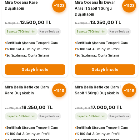
Mira Oceana Kare
Mira Oceana İki Duvar
-%23
-%23
Duşakabin
Arası 1 Sabit 1 Sürgü
Duşakabin
13.500,00 TL
13.250,00 TL
17.500,00 TL
17.250,00 TL
Sepette 750₺ İndirim
Kargo Bedava
Sepette 750₺ İndirim
Kargo Bedava
Sertifikalı Şişecam Temperli Cam
Sertifikalı Şişecam Temperli Cam
%100 Saf Alüminyum Profil
%100 Saf Alüminyum Profil
Su Sızdırmaz Conta Sistemi
Su Sızdırmaz Conta Sistemi
Detaylı İncele
Detaylı İncele
Hızlı Gönderim
Hızlı Gönderim
Mira Bella Reflekte Cam
Mira Bella Reflekte Cam 1
-%18
-%19
Kare Duşakabin
Sabit 1 Sürgü Duşakabin
18.250,00 TL
17.000,00 TL
22.250,00 TL
21.000,00 TL
Sepette 750₺ İndirim
Kargo Bedava
Sepette 750₺ İndirim
Kargo Bedava
Sertifikalı Şişecam Temperli Cam
Sertifikalı Şişecam Temperli Cam
%100 Saf Alüminyum Profil
%100 Saf Alüminyum Profil