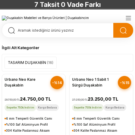
7 Taksit 0 Vade Farkı
TÜRKİYE’NİN HERYERİNE ÜCRETSİZ KARGO
TÜRKİYE’NİN HERYERİNE ÜCRETSİZ KARGO
TÜRKİYE’NİN HERYERİNE ÜCRETSİZ KARGO
İlgili Alt Kategoriler
TÜRKİYE’NİN HERYERİNE ÜCRETSİZ KARGO
TASARIM DUŞAKABİN
(16)
Hızlı Gönderim
Hızlı Gönderim
Urbano Neo Kare
Urbano Neo 1 Sabit 1
-%14
-%15
Duşakabin
Sürgü Duşakabin
24.750,00 TL
23.250,00 TL
28.750,00 TL
27.250,00 TL
Sepette 750₺ İndirim
Kargo Bedava
Sepette 750₺ İndirim
Kargo Bedava
6 mm Temperli Güvenlik Camı
6 mm Temperli Güvenlik Camı
%100 Saf Alüminyum Profil
%100 Saf Alüminyum Profil
304 Kalite Paslanmaz Aksam
304 Kalite Paslanmaz Aksam