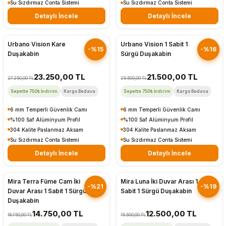
Su Sızdırmaz Conta Sistemi
Su Sızdırmaz Conta Sistemi
Detaylı İncele
Detaylı İncele
Hızlı Gönderim
Hızlı Gönderim
Urbano Vision Kare
Urbano Vision 1 Sabit 1
-%15
-%16
Duşakabin
Sürgü Duşakabin
23.250,00 TL
21.500,00 TL
27.250,00 TL
25.500,00 TL
Sepette 750₺ İndirim
Kargo Bedava
Sepette 750₺ İndirim
Kargo Bedava
6 mm Temperli Güvenlik Camı
6 mm Temperli Güvenlik Camı
%100 Saf Alüminyum Profil
%100 Saf Alüminyum Profil
304 Kalite Paslanmaz Aksam
304 Kalite Paslanmaz Aksam
Su Sızdırmaz Conta Sistemi
Su Sızdırmaz Conta Sistemi
Detaylı İncele
Detaylı İncele
Hızlı Gönderim
Hızlı Gönderim
Mira Terra Füme Cam İki
Mira Luna İki Duvar Arası 1
-%21
-%19
Duvar Arası 1 Sabit 1 Sürgü
Sabit 1 Sürgü Duşakabin
Duşakabin
14.750,00 TL
12.500,00 TL
18.750,00 TL
15.500,00 TL