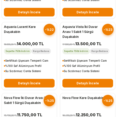
Su Sızdırmaz Conta Sistemi
Su Sızdırmaz Conta Sistemi
Detaylı İncele
Detaylı İncele
Hızlı Gönderim
Hızlı Gönderim
Aquavia Lucent Kare
Aquavia Vista İki Duvar
-%22
-%23
Duşakabin
Arası 1 Sabit 1 Sürgü
Duşakabin
14.000,00 TL
13.500,00 TL
18.000,00 TL
17.500,00 TL
Sepette 750₺ İndirim
Kargo Bedava
Sepette 750₺ İndirim
Kargo Bedava
Sertifikalı Şişecam Temperli Cam
Sertifikalı Şişecam Temperli Cam
%100 Saf Alüminyum Profil
%100 Saf Alüminyum Profil
Su Sızdırmaz Conta Sistemi
Su Sızdırmaz Conta Sistemi
Detaylı İncele
Detaylı İncele
Hızlı Gönderim
Hızlı Gönderim
Nova Flow İki Duvar Arası 1
Nova Flow Kare Duşakabin
-%25
-%25
Sabit 1 Sürgü Duşakabin
11.750,00 TL
12.250,00 TL
15.750,00 TL
16.250,00 TL