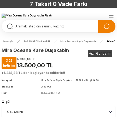
7 Taksit 0 Vade Farkı
TÜRKİYE’NİN HERYERİNE ÜCRETSİZ KARGO
TÜRKİYE’NİN HERYERİNE ÜCRETSİZ KARGO
TÜRKİYE’NİN HERYERİNE ÜCRETSİZ KARGO
Anasayfa
TASARIM DUŞAKABİN
Mira Series- Siyah Duşakabin
Mira Oc
TÜRKİYE’NİN HERYERİNE ÜCRETSİZ KARGO
Mira Oceana Kare Duşakabin
Hızlı Gönderim
17.500,00 TL
%23
13.500,00 TL
İndirim
*1.438,88 TL den başlayan taksitlerle!!
Kategori
Mira Series- Siyah Duşakabin
,
TASARIM DUŞAKABİN
Stok Kodu
Ocea-001
Fiyat
14.583,33 TL + KDV
Ölçü