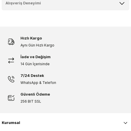
konularda yetersiz gördüğünüz noktaları öneri formunu kullanarak
Alışveriş Deneyimi
tarafımıza iletebilirsiniz.
Görüş ve önerileriniz için teşekkür ederiz.
Sitemize ilk yorumu siz yapın!
Ürün resmi kalitesiz, bozuk veya görüntülenemiyor.
Ürün açıklamasında eksik bilgiler bulunuyor.
Hızlı Kargo
Deneyimini Paylaş
Aynı Gün Hızlı Kargo
Ürün bilgilerinde hatalar bulunuyor.
Ürün fiyatı diğer sitelerden daha pahalı.
İade ve Değişim
Bu ürüne benzer farklı alternatifler olmalı.
14 Gün İçerisinde
7/24 Destek
WhatsApp & Telefon
Güvenli Ödeme
Gönder
256 BIT SSL
Kurumsal