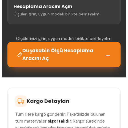
Hesaplama Aracını Açın
Ölçüleri girin, uygun modeli birlikte belirleyelim.
Ölçülerinizi girin, uygun modeli birlikte belirleyelim.
Duşakabin Ölçü Hesaplama
→
Aracını Aç
Kargo Detayları
Tüm illere kargo gönderilir. Paketinizde bulunan
tüm materyaller
sigortalıdır
; kargo sürecinde
oluşabilecek hasarlar firmamız sorumluluğundadır.