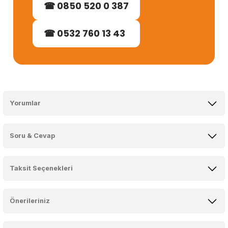
☎ 0850 520 0 387
☎ 0532 760 13 43
Yorumlar
Soru & Cevap
Bu ürüne ilk yorumu siz yapın!
Taksit Seçenekleri
Yorum Yaz
Ürün hakkında henüz soru sorulmamış.
Önerileriniz
Soru Sor
Bu ürünün fiyat bilgisi, resim, ürün açıklamalarında ve diğer