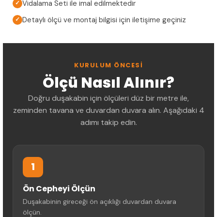
Vidalama Seti ile imal edilmektedir
✓
Detaylı ölçü ve montaj bilgisi için iletişime geçiniz
✓
KURULUM ÖNCESI
Ölçü Nasıl Alınır?
Doğru duşakabin için ölçüleri düz bir metre ile,
zeminden tavana ve duvardan duvara alın. Aşağıdaki 4
adımı takip edin.
1
Ön Cepheyi Ölçün
Duşakabinin gireceği ön açıklığı duvardan duvara
ölçün.