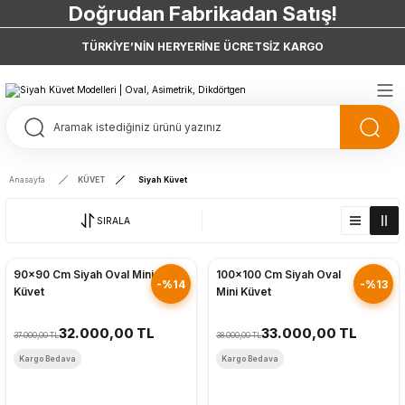
Doğrudan Fabrikadan Satış!
7 Taksit 0 Vade Farkı
TÜRKİYE’NİN HERYERİNE ÜCRETSİZ KARGO
Doğrudan Fabrikadan Satış!
Anasayfa
KÜVET
Siyah Küvet
SIRALA
Hızlı Gönderim
Hızlı Gönderim
90x90 Cm Siyah Oval Mini
100x100 Cm Siyah Oval
-%14
-%13
Küvet
Mini Küvet
32.000,00 TL
33.000,00 TL
37.000,00 TL
38.000,00 TL
Kargo Bedava
Kargo Bedava