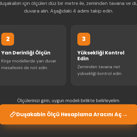
uşakabin için ölçüleri düz bir metre ile, zeminden tavana ve 
duvara alın. Aşağıdaki 4 adımı takip edin.
2
3
Yan Derinliği Ölçün
Yüksekliği Kontrol
Edin
Köşe modellerde yan duvar
Zeminden tavana net
mesafesini de not edin.
yüksekliği kontrol edin.
Ölçülerinizi girin, uygun modeli birlikte belirleyelim.
→
Duşakabin Ölçü Hesaplama Aracını Aç