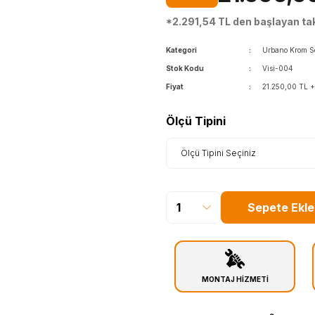
*2.291,54 TL den başlayan taks
Kategori
Urbano Krom Se
Stok Kodu
Visi-004
Fiyat
21.250,00 TL 
Ölçü Tipini
Sepete Ekle
MONTAJ HİZMETİ