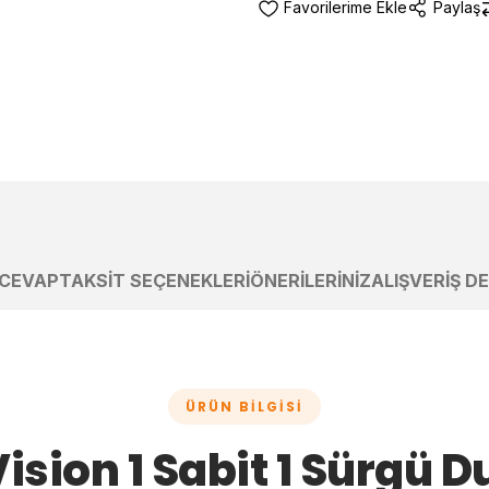
Paylaş
 CEVAP
TAKSIT SEÇENEKLERI
ÖNERILERINIZ
ALIŞVERIŞ D
ÜRÜN BILGISI
ision 1 Sabit 1 Sürgü 