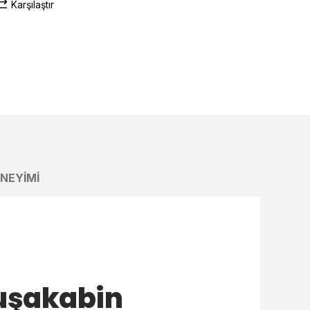
Karşılaştır
ENEYIMI
Duşakabin