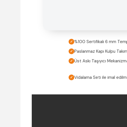
%100 Sertifikalı 6 mm Tem
✓
Paslanmaz Kapı Kulpu Takım
✓
Üst Askı Taşıyıcı Mekanizm
✓
Vidalama Seti ile imal edil
✓