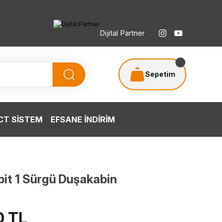
Dijital Partner
Sepetim
T SİSTEM
EFSANE İNDİRİM
bit 1 Sürgü Duşakabin
0 TL