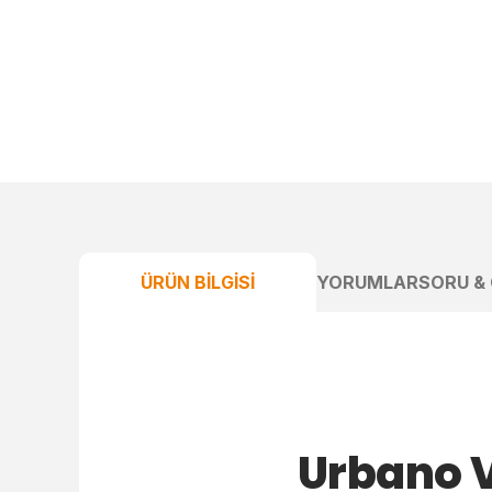
ÜRÜN BILGISI
YORUMLAR
SORU &
Urbano V