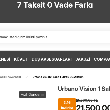
7 Taksit 0 Vade Farkı
TÜRKİYE’NİN HERYERİNE ÜCRETSİZ KARGO
TÜRKİYE’NİN HERYERİNE ÜCRETSİZ KARGO
TÜRKİYE’NİN HERYERİNE ÜCRETSİZ KARGO
TÜRKİYE’NİN HERYERİNE ÜCRETSİZ KARGO
KNESİ
KÜVET
DUŞ AKSESUARLARI
JAKUZİ
COMPAC
Askılı Kayar Kapı
Urbano Vision 1 Sabit 1 Sürgü Duşakabin
Urbano Vision 1 Sa
Hızlı Gönderim
25.500,00 TL
%16
21.500,0
İndirim