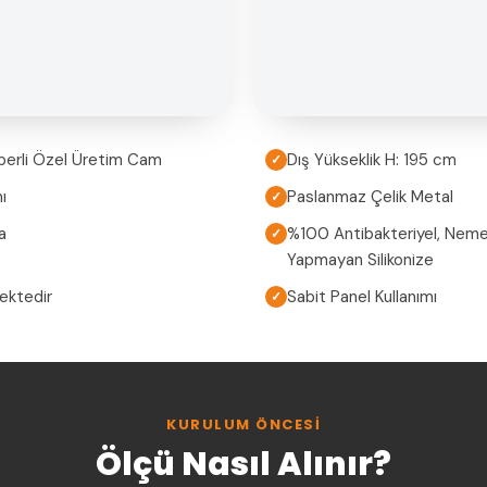
perli Özel Üretim Cam
Dış Yükseklik H: 195 cm
✓
ı
Paslanmaz Çelik Metal
✓
a
%100 Antibakteriyel, Neme
✓
Yapmayan Silikonize
mektedir
Sabit Panel Kullanımı
✓
KURULUM ÖNCESI
Ölçü Nasıl Alınır?