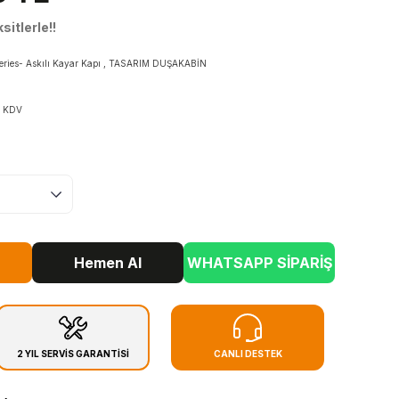
itlerle!!
ries- Askılı Kayar Kapı
,
TASARIM DUŞAKABİN
+ KDV
Hemen Al
WHATSAPP SİPARİŞ
2 YIL SERVİS GARANTİSİ
CANLI DESTEK