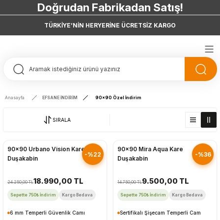
Doğrudan Fabrikadan Satış!
7 Taksit 0 Vade Farkı
TÜRKİYE’NİN HERYERİNE ÜCRETSİZ KARGO
Doğrudan Fabrikadan Satış!
Anasayfa
EFSANE İNDİRİM
90x90 Özel İndirim
SIRALA
Hızlı Gönderim
Hızlı Gönderim
90x90 Urbano Vision Kare
90x90 Mira Aqua Kare
-%22
-%36
Duşakabin
Duşakabin
18.990,00 TL
9.500,00 TL
24.250,00 TL
14.750,00 TL
Sepette 750₺ İndirim
Kargo Bedava
Sepette 750₺ İndirim
Kargo Bedava
6 mm Temperli Güvenlik Camı
Sertifikalı Şişecam Temperli Cam