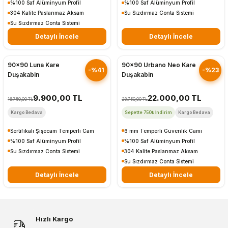
%100 Saf Alüminyum Profil
%100 Saf Alüminyum Profil
304 Kalite Paslanmaz Aksam
Su Sızdırmaz Conta Sistemi
Su Sızdırmaz Conta Sistemi
Detaylı İncele
Detaylı İncele
Hızlı Gönderim
Hızlı Gönderim
90x90 Luna Kare
90x90 Urbano Neo Kare
-%41
-%23
Duşakabin
Duşakabin
9.900,00 TL
22.000,00 TL
16.750,00 TL
28.750,00 TL
Kargo Bedava
Sepette 750₺ İndirim
Kargo Bedava
Sertifikalı Şişecam Temperli Cam
6 mm Temperli Güvenlik Camı
%100 Saf Alüminyum Profil
%100 Saf Alüminyum Profil
Su Sızdırmaz Conta Sistemi
304 Kalite Paslanmaz Aksam
Su Sızdırmaz Conta Sistemi
Detaylı İncele
Detaylı İncele
Hızlı Kargo