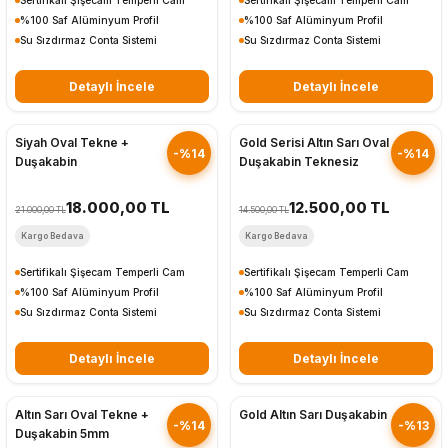
Sertifikalı Şişecam Temperli Cam
Sertifikalı Şişecam Temperli Cam
%100 Saf Alüminyum Profil
%100 Saf Alüminyum Profil
Su Sızdırmaz Conta Sistemi
Su Sızdırmaz Conta Sistemi
Detaylı İncele
Detaylı İncele
Hızlı Gönderim
Hızlı Gönderim
Siyah Oval Tekne +
Gold Serisi Altın Sarı Oval
-%14
-%14
Duşakabin
Duşakabin Teknesiz
18.000,00 TL
12.500,00 TL
21.000,00 TL
14.500,00 TL
Kargo Bedava
Kargo Bedava
Sertifikalı Şişecam Temperli Cam
Sertifikalı Şişecam Temperli Cam
%100 Saf Alüminyum Profil
%100 Saf Alüminyum Profil
Su Sızdırmaz Conta Sistemi
Su Sızdırmaz Conta Sistemi
Detaylı İncele
Detaylı İncele
Hızlı Gönderim
Hızlı Gönderim
Altın Sarı Oval Tekne +
Gold Altın Sarı Duşakabin
-%14
-%13
Duşakabin 5mm