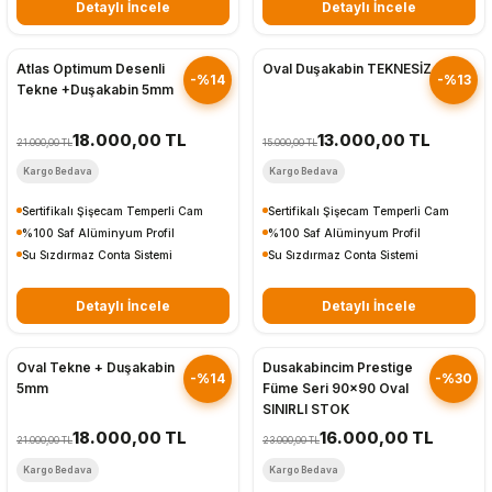
Detaylı İncele
Detaylı İncele
Hızlı Gönderim
Hızlı Gönderim
Atlas Optimum Desenli
Oval Duşakabin TEKNESİZ
-%14
-%13
Tekne +Duşakabin 5mm
18.000,00 TL
13.000,00 TL
21.000,00 TL
15.000,00 TL
Kargo Bedava
Kargo Bedava
Sertifikalı Şişecam Temperli Cam
Sertifikalı Şişecam Temperli Cam
%100 Saf Alüminyum Profil
%100 Saf Alüminyum Profil
Su Sızdırmaz Conta Sistemi
Su Sızdırmaz Conta Sistemi
Detaylı İncele
Detaylı İncele
Hızlı Gönderim
Hızlı Gönderim
Oval Tekne + Duşakabin
Dusakabincim Prestige
-%14
-%30
5mm
Füme Seri 90x90 Oval
SINIRLI STOK
18.000,00 TL
16.000,00 TL
21.000,00 TL
23.000,00 TL
Kargo Bedava
Kargo Bedava