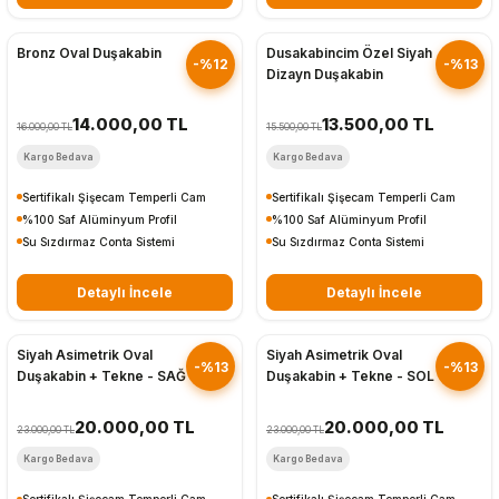
Hızlı Gönderim
Hızlı Gönderim
Bronz Oval Duşakabin
Dusakabincim Özel Siyah
-%12
-%13
Dizayn Duşakabin
14.000,00 TL
13.500,00 TL
16.000,00 TL
15.500,00 TL
Kargo Bedava
Kargo Bedava
Sertifikalı Şişecam Temperli Cam
Sertifikalı Şişecam Temperli Cam
%100 Saf Alüminyum Profil
%100 Saf Alüminyum Profil
Su Sızdırmaz Conta Sistemi
Su Sızdırmaz Conta Sistemi
Detaylı İncele
Detaylı İncele
Hızlı Gönderim
Hızlı Gönderim
Siyah Asimetrik Oval
Siyah Asimetrik Oval
-%13
-%13
Duşakabin + Tekne - SAĞ
Duşakabin + Tekne - SOL
20.000,00 TL
20.000,00 TL
23.000,00 TL
23.000,00 TL
Kargo Bedava
Kargo Bedava