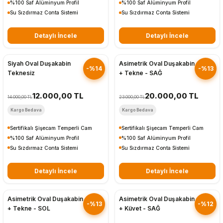
%100 Saf Alüminyum Profil
%100 Saf Alüminyum Profil
Su Sızdırmaz Conta Sistemi
Su Sızdırmaz Conta Sistemi
Detaylı İncele
Detaylı İncele
Hızlı Gönderim
Hızlı Gönderim
Siyah Oval Duşakabin
Asimetrik Oval Duşakabin
-%14
-%13
Teknesiz
+ Tekne - SAĞ
12.000,00 TL
20.000,00 TL
14.000,00 TL
23.000,00 TL
Kargo Bedava
Kargo Bedava
Sertifikalı Şişecam Temperli Cam
Sertifikalı Şişecam Temperli Cam
%100 Saf Alüminyum Profil
%100 Saf Alüminyum Profil
Su Sızdırmaz Conta Sistemi
Su Sızdırmaz Conta Sistemi
Detaylı İncele
Detaylı İncele
Hızlı Gönderim
Hızlı Gönderim
Asimetrik Oval Duşakabin
Asimetrik Oval Duşakabin
-%13
-%12
+ Tekne - SOL
+ Küvet - SAĞ