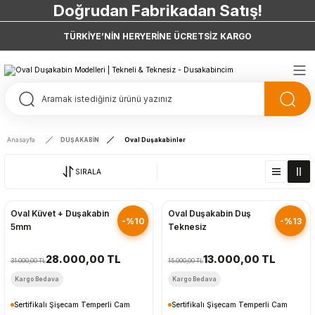
Doğrudan Fabrikadan Satış!
7 Taksit 0 Vade Farkı
TÜRKİYE’NİN HERYERİNE ÜCRETSİZ KARGO
Doğrudan Fabrikadan Satış!
Anasayfa
DUŞAKABİN
Oval Duşakabinler
SIRALA
Hızlı Gönderim
Hızlı Gönderim
Oval Küvet + Duşakabin
Oval Duşakabin Duş
-%10
-%13
5mm
Teknesiz
28.000,00 TL
13.000,00 TL
31.000,00 TL
15.000,00 TL
Kargo Bedava
Kargo Bedava
Sertifikalı Şişecam Temperli Cam
Sertifikalı Şişecam Temperli Cam