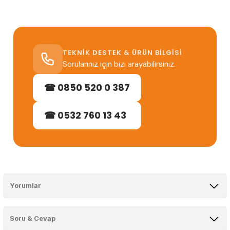
TEKNIK DESTEK & ÜRÜN BILGISI
Sorularınız için bizi arayabilirsiniz.
☎ 0850 520 0 387
☎ 0532 760 13 43
Yorumlar
Soru & Cevap
Bu ürüne ilk yorumu siz yapın!