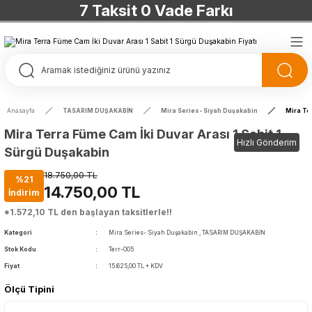
7 Taksit 0 Vade Farkı
TÜRKİYE’NİN HERYERİNE ÜCRETSİZ KARGO
TÜRKİYE’NİN HERYERİNE ÜCRETSİZ KARGO
TÜRKİYE’NİN HERYERİNE ÜCRETSİZ KARGO
Anasayfa
TASARIM DUŞAKABİN
Mira Series- Siyah Duşakabin
Mira Te
TÜRKİYE’NİN HERYERİNE ÜCRETSİZ KARGO
Mira Terra Füme Cam İki Duvar Arası 1 Sabit 1
Hızlı Gönderim
Sürgü Duşakabin
18.750,00 TL
%21
14.750,00 TL
İndirim
*1.572,10 TL den başlayan taksitlerle!!
Kategori
Mira Series- Siyah Duşakabin
,
TASARIM DUŞAKABİN
Stok Kodu
Terr-005
Fiyat
15.625,00 TL + KDV
Ölçü Tipini