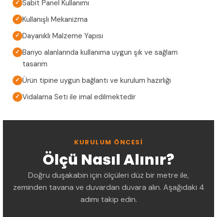
Sabit Panel Kullanımı
✓
Kullanışlı Mekanizma
✓
Dayanıklı Malzeme Yapısı
✓
Banyo alanlarında kullanıma uygun şık ve sağlam
✓
tasarım
Ürün tipine uygun bağlantı ve kurulum hazırlığı
✓
Vidalama Seti ile imal edilmektedir
✓
KURULUM ÖNCESI
Ölçü Nasıl Alınır?
Doğru duşakabin için ölçüleri düz bir metre ile,
zeminden tavana ve duvardan duvara alın. Aşağıdaki 4
adımı takip edin.