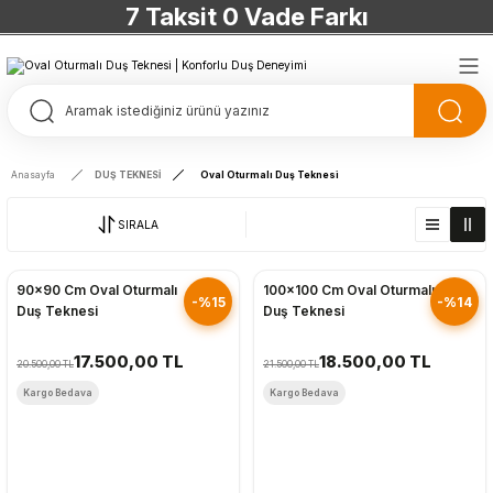
7 Taksit 0 Vade Farkı
TÜRKİYE’NİN HERYERİNE ÜCRETSİZ KARGO
TÜRKİYE’NİN HERYERİNE ÜCRETSİZ KARGO
TÜRKİYE’NİN HERYERİNE ÜCRETSİZ KARGO
Anasayfa
DUŞ TEKNESİ
Oval Oturmalı Duş Teknesi
TÜRKİYE’NİN HERYERİNE ÜCRETSİZ KARGO
SIRALA
Hızlı Gönderim
Hızlı Gönderim
90x90 Cm Oval Oturmalı
100x100 Cm Oval Oturmalı
-%15
-%14
Duş Teknesi
Duş Teknesi
17.500,00 TL
18.500,00 TL
20.500,00 TL
21.500,00 TL
Kargo Bedava
Kargo Bedava