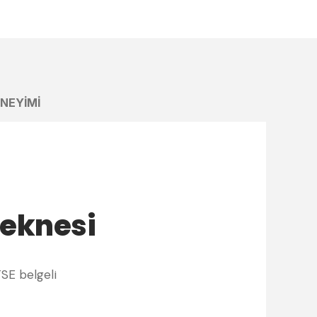
ENEYIMI
Teknesi
TSE belgeli