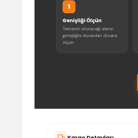
1
Genişliği Ölçün
Teknenin oturacağı alanın
genişliğini duvardan duvara
ölçün.
Kargo Detayları