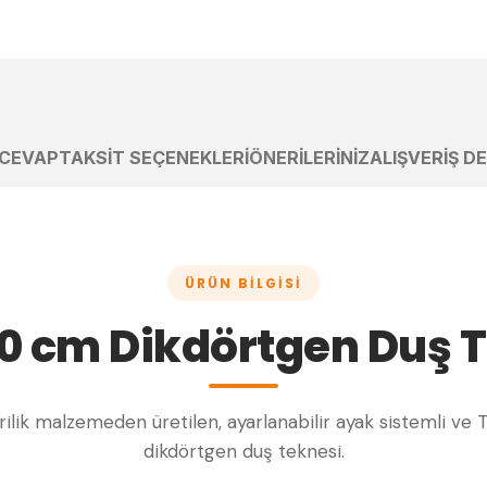
 CEVAP
TAKSIT SEÇENEKLERI
ÖNERILERINIZ
ALIŞVERIŞ D
ÜRÜN BILGISI
0 cm Dikdörtgen Duş 
akrilik malzemeden üretilen, ayarlanabilir ayak sistemli ve 
dikdörtgen duş teknesi.