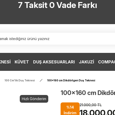
7 Taksit 0 Vade Farkı
TÜRKİYE’NİN HERYERİNE ÜCRETSİZ KARGO
TÜRKİYE’NİN HERYERİNE ÜCRETSİZ KARGO
TÜRKİYE’NİN HERYERİNE ÜCRETSİZ KARGO
TÜRKİYE’NİN HERYERİNE ÜCRETSİZ KARGO
KNESİ
KÜVET
DUŞ AKSESUARLARI
JAKUZİ
COMPAC
100 Cm'lik Duş Teknesi
100x160 cm Dikdörtgen Duş Teknesi
100x160 cm Dikdör
Hızlı Gönderim
21.000,00 TL
%14
18.000,0
İndirim