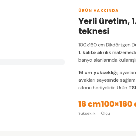
ÜRÜN HAKKINDA
Yerli üretim, 1
teknesi
100x160 cm Dikdörtgen D
1. kalite akrilik
malzemeden
banyo alanlarında kullanış
16 cm yüksekliği
, ayarla
ayakları sayesinde sağlam 
sifonu hediyelidir. Ürün
TSE
16 cm
100×160
Yükseklik
Ölçü