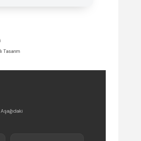
i
lı Tasarım
 Aşağıdaki