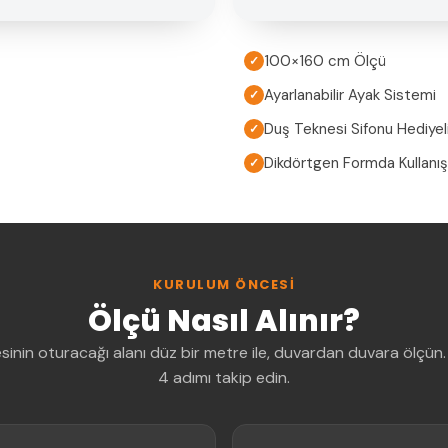
100×160 cm Ölçü
✓
Ayarlanabilir Ayak Sistemi
✓
Duş Teknesi Sifonu Hediyel
✓
Dikdörtgen Formda Kullanış
✓
KURULUM ÖNCESI
Ölçü Nasıl Alınır?
sinin oturacağı alanı düz bir metre ile, duvardan duvara ölçün.
4 adımı takip edin.