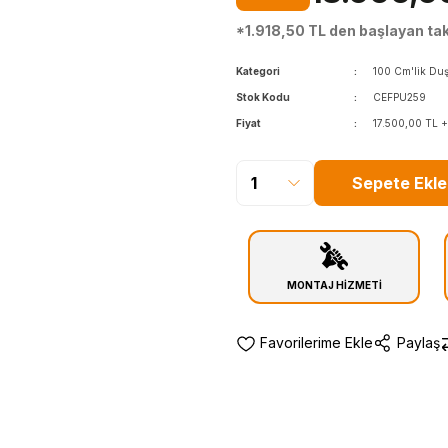
*1.918,50 TL den başlayan taks
Kategori
100 Cm'lik Duş
Stok Kodu
CEFPU259
Fiyat
17.500,00 TL 
Sepete Ekle
MONTAJ HİZMETİ
Paylaş