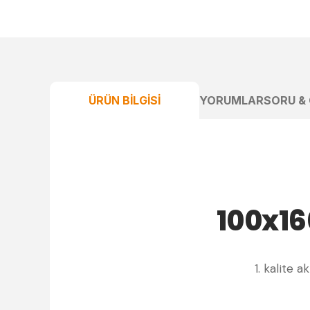
ÜRÜN BILGISI
YORUMLAR
SORU &
100x16
1. kalite 