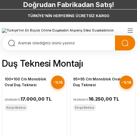
Doğrudan Fabrikadan Satış!
7 Taksit 0 Vade Farkı
TÜRKİYE’NİN HERYERİNE ÜCRETSİZ KARGO
Doğrudan Fabrikadan Satış!
Duş Teknesi Montajı
Hızlı Gönderim
Hızlı Gönderim
100x100 Cm Monoblok
95x95 Cm Monoblok Oval
-%15
-%16
Oval Duş Teknesi
Duş Teknesi
17.000,00 TL
16.250,00 TL
20.000,00 TL
19.250,00 TL
Kargo Bedava
Kargo Bedava