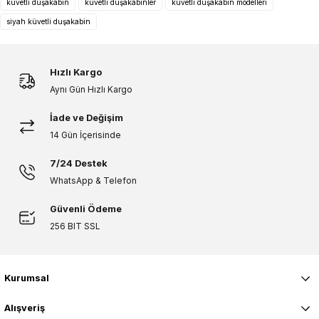
küvetli duşakabin
küvetli duşakabinler
küvetli duşakabin modelleri
Ürün fiyatı diğer sitelerden daha pahalı.
siyah küvetli duşakabin
Bu ürüne benzer farklı alternatifler olmalı.
Hızlı Kargo
Aynı Gün Hızlı Kargo
İade ve Değişim
Gönder
14 Gün İçerisinde
7/24 Destek
WhatsApp & Telefon
Güvenli Ödeme
256 BIT SSL
Kurumsal
Alışveriş