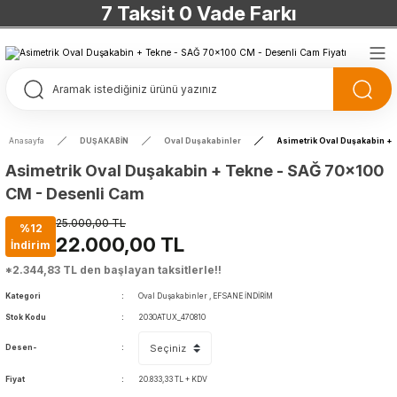
7 Taksit 0 Vade Farkı
TÜRKİYE’NİN HERYERİNE ÜCRETSİZ KARGO
TÜRKİYE’NİN HERYERİNE ÜCRETSİZ KARGO
TÜRKİYE’NİN HERYERİNE ÜCRETSİZ KARGO
Anasayfa
DUŞAKABİN
Oval Duşakabinler
Asimetrik Oval Duşakabin +
TÜRKİYE’NİN HERYERİNE ÜCRETSİZ KARGO
Asimetrik Oval Duşakabin + Tekne - SAĞ 70x100
CM - Desenli Cam
25.000,00 TL
%12
22.000,00 TL
İndirim
*2.344,83 TL den başlayan taksitlerle!!
Kategori
Oval Duşakabinler
,
EFSANE İNDİRİM
Stok Kodu
2030ATUX_470810
Desen-
Fiyat
20.833,33 TL + KDV