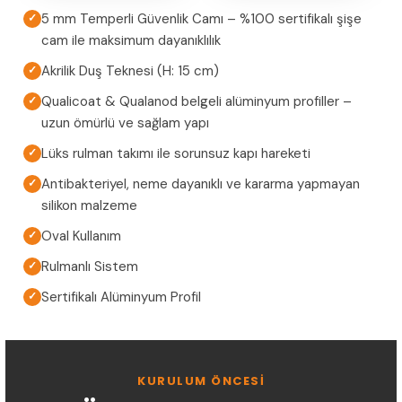
5 mm Temperli Güvenlik Camı – %100 sertifikalı şişe
✓
cam ile maksimum dayanıklılık
Akrilik Duş Teknesi (H: 15 cm)
✓
Qualicoat & Qualanod belgeli alüminyum profiller –
✓
uzun ömürlü ve sağlam yapı
Lüks rulman takımı ile sorunsuz kapı hareketi
✓
Antibakteriyel, neme dayanıklı ve kararma yapmayan
✓
silikon malzeme
Oval Kullanım
✓
Rulmanlı Sistem
✓
Sertifikalı Alüminyum Profil
✓
KURULUM ÖNCESI