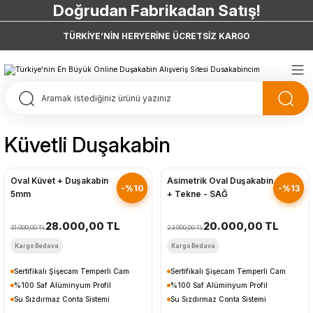
Doğrudan Fabrikadan Satış!
7 Taksit 0 Vade Farkı
TÜRKİYE’NİN HERYERİNE ÜCRETSİZ KARGO
Doğrudan Fabrikadan Satış!
Küvetli Duşakabin
Hızlı Gönderim
Hızlı Gönderim
Oval Küvet + Duşakabin
Asimetrik Oval Duşakabin
-%10
-%13
5mm
+ Tekne - SAĞ
28.000,00 TL
20.000,00 TL
31.000,00 TL
23.000,00 TL
Kargo Bedava
Kargo Bedava
Sertifikalı Şişecam Temperli Cam
Sertifikalı Şişecam Temperli Cam
%100 Saf Alüminyum Profil
%100 Saf Alüminyum Profil
Su Sızdırmaz Conta Sistemi
Su Sızdırmaz Conta Sistemi