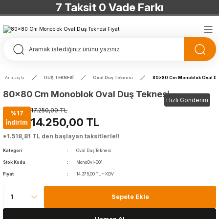
7 Taksit 0 Vade Farkı
TÜRKİYE’NİN HERYERİNE ÜCRETSİZ KARGO
TÜRKİYE’NİN HERYERİNE ÜCRETSİZ KARGO
TÜRKİYE’NİN HERYERİNE ÜCRETSİZ KARGO
Anasayfa
DUŞ TEKNESİ
Oval Duş Teknesi
80x80 Cm Monoblok Oval Du
TÜRKİYE’NİN HERYERİNE ÜCRETSİZ KARGO
80x80 Cm Monoblok Oval Duş Teknesi
Hızlı Gönderim
17.250,00 TL
%17
14.250,00 TL
İndirim
*1.518,81 TL den başlayan taksitlerle!!
Kategori
Oval Duş Teknesi
Stok Kodu
MonoOvl-001
Fiyat
14.375,00 TL + KDV
Sepete Ekle