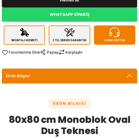
Hemen Al
WHATSAPP SİPARİŞ
MONTAJ HİZMETİ
2 YIL SERVİS GARANTİSİ
CANLI DESTEK
Paylaş
Karşılaştır
Ürün Bilgisi
ÜRÜN BILGISI
80x80 cm Monoblok Oval
Duş Teknesi