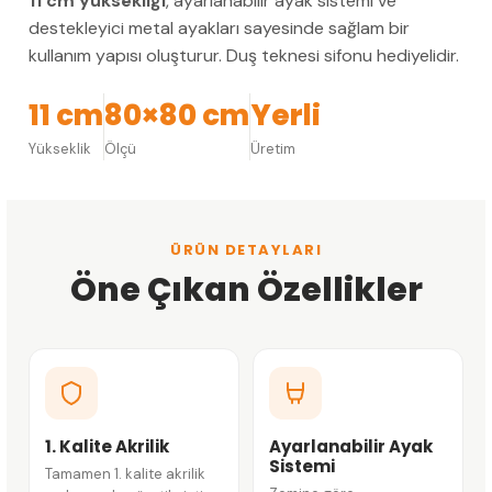
11 cm yüksekliği
, ayarlanabilir ayak sistemi ve
destekleyici metal ayakları sayesinde sağlam bir
kullanım yapısı oluşturur. Duş teknesi sifonu hediyelidir.
11 cm
80×80 cm
Yerli
Yükseklik
Ölçü
Üretim
ÜRÜN DETAYLARI
Öne Çıkan Özellikler
1. Kalite Akrilik
Ayarlanabilir Ayak
Sistemi
Tamamen 1. kalite akrilik