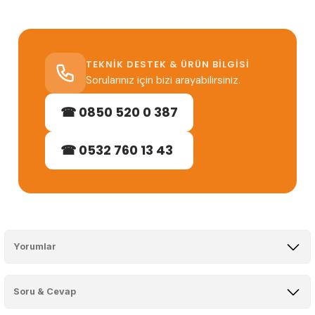
TEKNIK DESTEK & ÜRÜN BILGISI
Sorularınız için bizi arayabilirsiniz.
☎ 0850 520 0 387
☎ 0532 760 13 43
Yorumlar
Soru & Cevap
Bu ürüne ilk yorumu siz yapın!