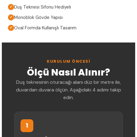
Duş Teknesi Sifonu Hediyeli
✓
Monoblok Gövde Yapısı
✓
Oval Formda Kullanışlı Tasarım
✓
KURULUM ÖNCESI
Ölçü Nasıl Alınır?
Duş teknesinin oturacağı alanı düz bir metre ile,
duvardan duvara ölçün. Aşağıdaki 4 adımı takip
edin.
1