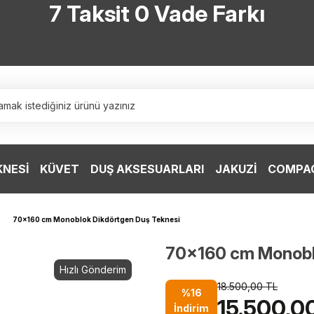
7 Taksit 0 Vade Farkı
TÜRKİYE’NİN HERYERİNE ÜCRETSİZ KARGO
TÜRKİYE’NİN HERYERİNE ÜCRETSİZ KARGO
TÜRKİYE’NİN HERYERİNE ÜCRETSİZ KARGO
TÜRKİYE’NİN HERYERİNE ÜCRETSİZ KARGO
KNESİ
KÜVET
DUŞ AKSESUARLARI
JAKUZİ
COMPAC
70x160 cm Monoblok Dikdörtgen Duş Teknesi
70x160 cm Monobl
Hızlı Gönderim
18.500,00 TL
%16
15.500,0
İndirim