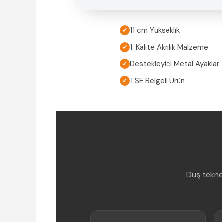
11 cm Yükseklik
✓
1. Kalite Akrilik Malzeme
✓
Destekleyici Metal Ayaklar
✓
TSE Belgeli Ürün
✓
Duş tekne