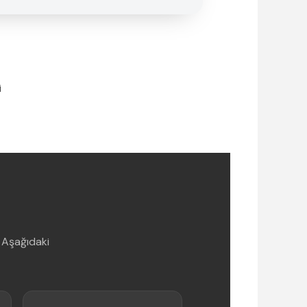
i
 Aşağıdaki