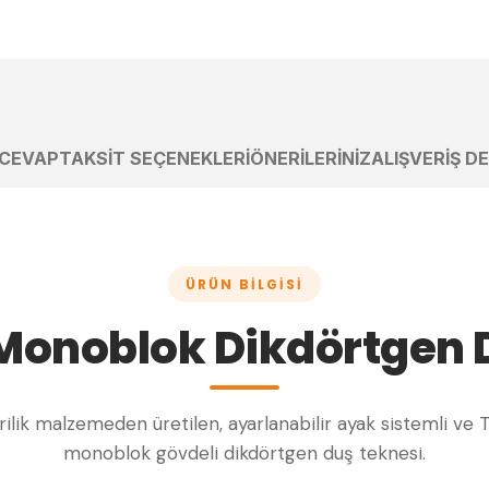
 CEVAP
TAKSIT SEÇENEKLERI
ÖNERILERINIZ
ALIŞVERIŞ D
ÜRÜN BILGISI
Monoblok Dikdörtgen 
akrilik malzemeden üretilen, ayarlanabilir ayak sistemli ve 
monoblok gövdeli dikdörtgen duş teknesi.