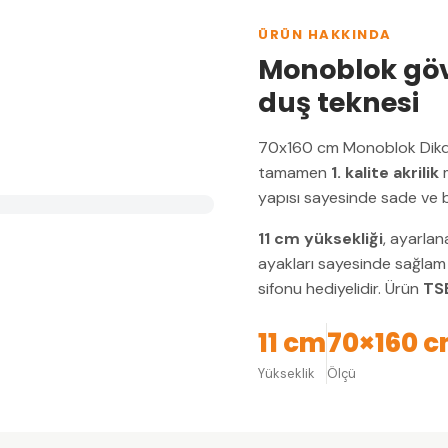
ÜRÜN HAKKINDA
Monoblok gövde
duş teknesi
70x160 cm Monoblok Dikd
tamamen
1. kalite akrilik
m
yapısı sayesinde sade ve bü
11 cm yüksekliği
, ayarlan
ayakları sayesinde sağlam 
sifonu hediyelidir. Ürün
TSE
11 cm
70×160 
Yükseklik
Ölçü