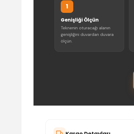
1
Genişliği Ölçün
Teknenin oturacağı alanın
genişliğini duvardan duvara
ölçün.
Kargo Detayları