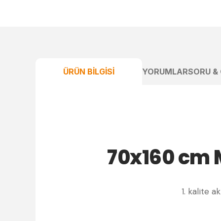
ÜRÜN BILGISI
YORUMLAR
SORU &
70x160 cm 
1. kalite 