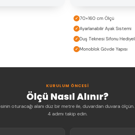
70×160 cm Ölçü
✓
Ayarlanabilir Ayak Sistemi
✓
Duş Teknesi Sifonu Hediyel
✓
Monoblok Gövde Yapısı
✓
KURULUM ÖNCESI
Ölçü Nasıl Alınır?
sinin oturacağı alanı düz bir metre ile, duvardan duvara ölçün.
4 adımı takip edin.