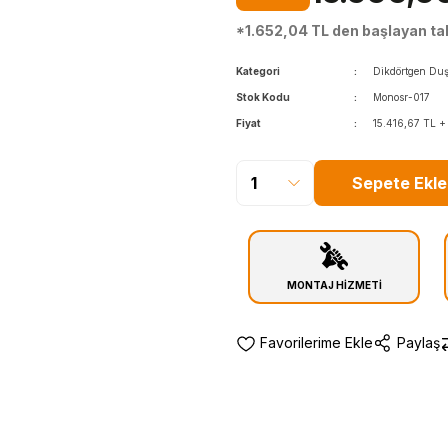
*1.652,04 TL den başlayan tak
Kategori
Dikdörtgen Duş
Stok Kodu
Monosr-017
Fiyat
15.416,67 TL 
Sepete Ekle
MONTAJ HİZMETİ
Paylaş