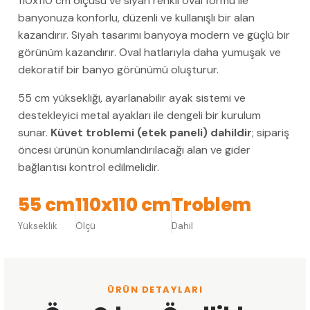
110x110 cm ölçüsü ve siyah renkli oval formu ile
banyonuza konforlu, düzenli ve kullanışlı bir alan
kazandırır. Siyah tasarımı banyoya modern ve güçlü bir
görünüm kazandırır. Oval hatlarıyla daha yumuşak ve
dekoratif bir banyo görünümü oluşturur.
55 cm yüksekliği, ayarlanabilir ayak sistemi ve
destekleyici metal ayakları ile dengeli bir kurulum
sunar.
Küvet troblemi (etek paneli) dahildir
; sipariş
öncesi ürünün konumlandırılacağı alan ve gider
bağlantısı kontrol edilmelidir.
55 cm
110x110 cm
Troblem
Yükseklik
Ölçü
Dahil
ÜRÜN DETAYLARI