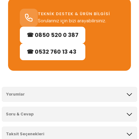
TEKNIK DESTEK & ÜRÜN BILGISI
Sorularınız için bizi arayabilirsiniz.
☎ 0850 520 0 387
☎ 0532 760 13 43
Yorumlar
Soru & Cevap
çok rahat
Taksit Seçenekleri
Ürün hakkında henüz soru sorulmamış.