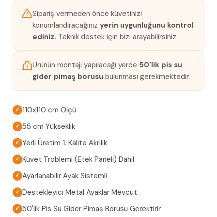
Sipariş vermeden önce küvetinizi
konumlandıracağınız
yerin uygunluğunu kontrol
ediniz.
Teknik destek için bizi arayabilirsiniz.
Ürünün montajı yapılacağı yerde
50'lik pis su
gider pimaş borusu
bulunması gerekmektedir.
110x110 cm Ölçü
✓
55 cm Yükseklik
✓
Yerli Üretim 1. Kalite Akrilik
✓
Küvet Troblemi (Etek Paneli) Dahil
✓
Ayarlanabilir Ayak Sistemli
✓
Destekleyici Metal Ayaklar Mevcut
✓
50'lik Pis Su Gider Pimaş Borusu Gerektirir
✓