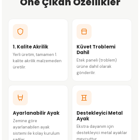
Öne Çıkan Özellikler
1. Kalite Akrilik
Küvet Troblemi
Dahil
Yerli üretim, tamamen 1.
Etek paneli (troblem)
kalite akrilik malzemeden
ürüne dahil olarak
üretilir.
gönderilir.
Ayarlanabilir Ayak
Destekleyici Metal
Ayak
Zemine göre
Ekstra dayanım için
ayarlanabilen ayak
destekleyici metal ayaklar
sistemi ile kolay kurulum
mevcuttur.
sağlar.