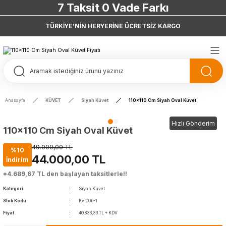
Doğrudan Fabrikadan Satış!
7 Taksit 0 Vade Farkı
TÜRKİYE’NİN HERYERİNE ÜCRETSİZ KARGO
Doğrudan Fabrikadan Satış!
Anasayfa
KÜVET
Siyah Küvet
110x110 Cm Siyah Oval Küvet
Hızlı Gönderim
110x110 Cm Siyah Oval Küvet
49.000,00 TL
%10
44.000,00 TL
İndirim
*4.689,67 TL den başlayan taksitlerle!!
Kategori
Siyah Küvet
Stok Kodu
Kvt006-1
Fiyat
40.833,33 TL + KDV