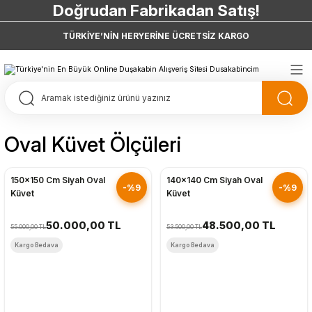
Doğrudan Fabrikadan Satış!
7 Taksit 0 Vade Farkı
TÜRKİYE’NİN HERYERİNE ÜCRETSİZ KARGO
Doğrudan Fabrikadan Satış!
Oval Küvet Ölçüleri
Hızlı Gönderim
Hızlı Gönderim
150x150 Cm Siyah Oval
140x140 Cm Siyah Oval
-%9
-%9
Küvet
Küvet
50.000,00 TL
48.500,00 TL
55.000,00 TL
53.500,00 TL
Kargo Bedava
Kargo Bedava