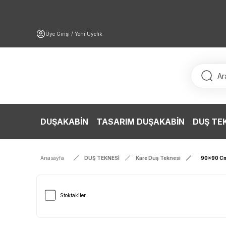
Üye Girişi / Yeni Üyelik
DUŞAKABİN
TASARIM DUŞAKABİN
DUŞ TE
Anasayfa
DUŞ TEKNESİ
Kare Duş Teknesi
90x90 Cm
Stoktakiler
Hızlı Gönderim