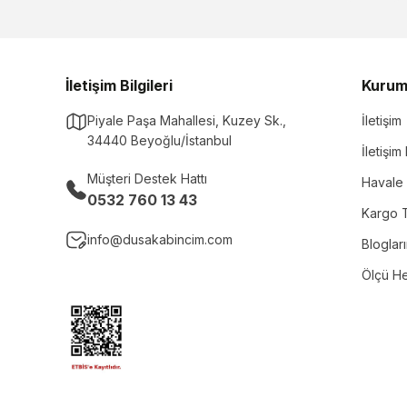
İletişim Bilgileri
Kurum
Piyale Paşa Mahallesi, Kuzey Sk.,
İletişim
34440 Beyoğlu/İstanbul
İletişi
Müşteri Destek Hattı
Havale 
0532 760 13 43
Kargo T
info@dusakabincim.com
Bloglar
Ölçü H