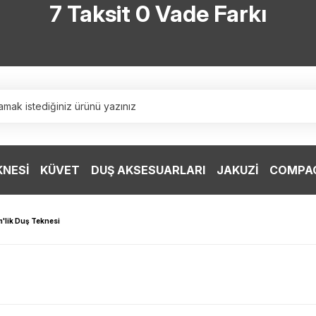
7 Taksit 0 Vade Farkı
TÜRKİYE’NİN HERYERİNE ÜCRETSİZ KARGO
TÜRKİYE’NİN HERYERİNE ÜCRETSİZ KARGO
TÜRKİYE’NİN HERYERİNE ÜCRETSİZ KARGO
TÜRKİYE’NİN HERYERİNE ÜCRETSİZ KARGO
KNESİ
KÜVET
DUŞ AKSESUARLARI
JAKUZİ
COMPAC
'lik Duş Teknesi