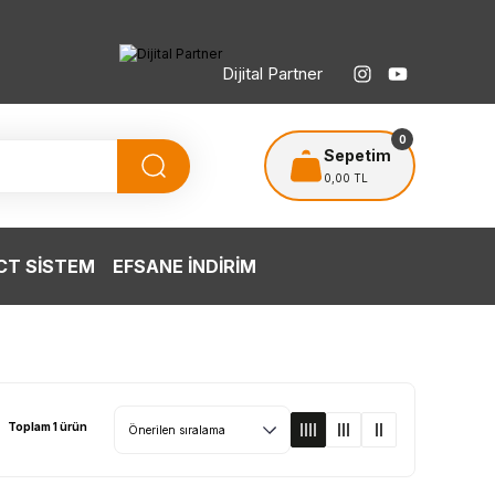
Dijital Partner
TÜRKİYE’NİN HERYERİNE ÜCRETSİZ KARGO
T
0
Sepetim
0,00 TL
T SİSTEM
EFSANE İNDİRİM
Toplam 1 ürün