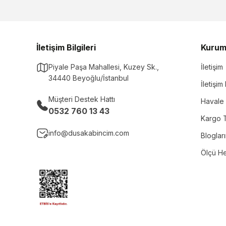
İletişim Bilgileri
Kurum
Piyale Paşa Mahallesi, Kuzey Sk.,
İletişim
34440 Beyoğlu/İstanbul
İletişi
Müşteri Destek Hattı
Havale 
0532 760 13 43
Kargo T
info@dusakabincim.com
Bloglar
Ölçü H