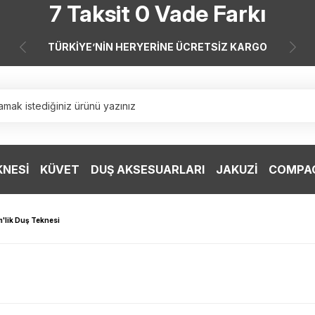
7 Taksit 0 Vade Farkı
Doğrudan Fabrikadan Satış!
TÜRKİYE’NİN HERYERİNE ÜCRETSİZ KARGO
7 Taksit 0 Vade Farkı
Doğrudan Fabrikadan Satış!
KNESİ
KÜVET
DUŞ AKSESUARLARI
JAKUZİ
COMPAC
'lik Duş Teknesi