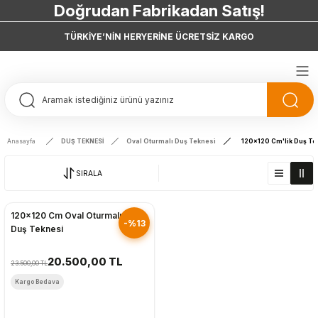
Doğrudan Fabrikadan Satış!
7 Taksit 0 Vade Farkı
TÜRKİYE’NİN HERYERİNE ÜCRETSİZ KARGO
Doğrudan Fabrikadan Satış!
Anasayfa
DUŞ TEKNESİ
Oval Oturmalı Duş Teknesi
120x120 Cm'lik Duş Te
SIRALA
Hızlı Gönderim
120x120 Cm Oval Oturmalı
-%13
Duş Teknesi
20.500,00 TL
23.500,00 TL
Kargo Bedava