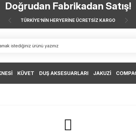
Doğrudan Fabrikadan Satış!
7 Taksit 0 Vade Farkı
TÜRKİYE’NİN HERYERİNE ÜCRETSİZ KARGO
Doğrudan Fabrikadan Satış!
KNESİ
KÜVET
DUŞ AKSESUARLARI
JAKUZİ
COMPAC