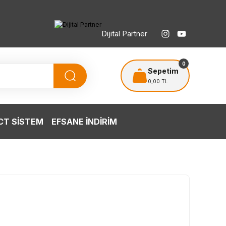
Dijital Partner
TÜRKİYE’NİN HERYERİNE ÜCRETSİZ KARGO
T
0
Sepetim
0,00 TL
T SİSTEM
EFSANE İNDİRİM