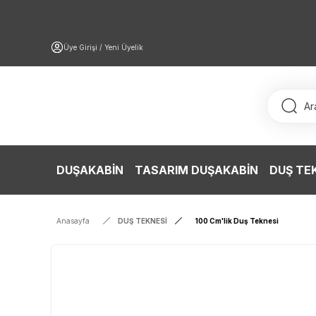
Üye Girişi / Yeni Üyelik
DUŞAKABİN
TASARIM DUŞAKABİN
DUŞ TE
Anasayfa
DUŞ TEKNESİ
100 Cm'lik Duş Teknesi