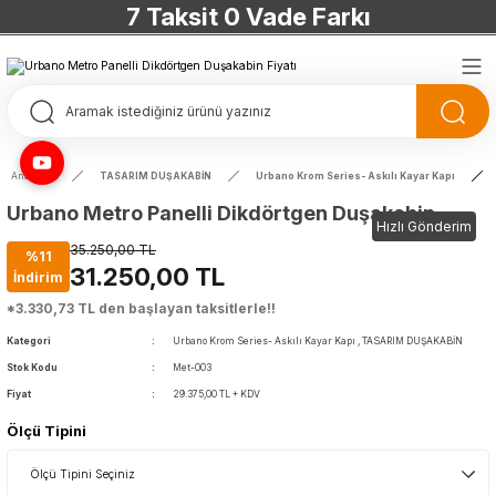
7 Taksit 0 Vade Farkı
TÜRKİYE’NİN HERYERİNE ÜCRETSİZ KARGO
TÜRKİYE’NİN HERYERİNE ÜCRETSİZ KARGO
TÜRKİYE’NİN HERYERİNE ÜCRETSİZ KARGO
Anasayfa
TASARIM DUŞAKABİN
Urbano Krom Series- Askılı Kayar Kapı
TÜRKİYE’NİN HERYERİNE ÜCRETSİZ KARGO
Urbano Metro Panelli Dikdörtgen Duşakabin
Hızlı Gönderim
35.250,00 TL
%11
31.250,00 TL
İndirim
*3.330,73 TL den başlayan taksitlerle!!
Kategori
Urbano Krom Series- Askılı Kayar Kapı
,
TASARIM DUŞAKABİN
Stok Kodu
Met-003
Fiyat
29.375,00 TL + KDV
Ölçü Tipini