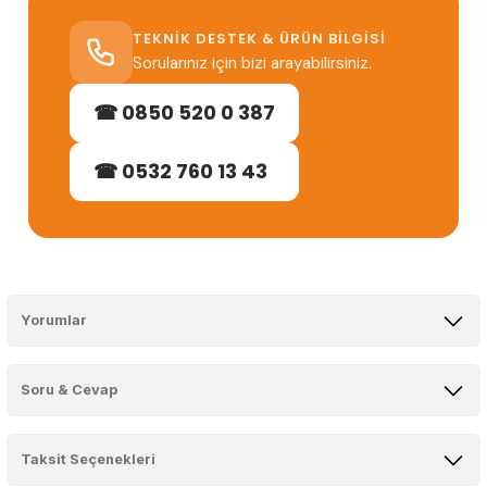
TEKNIK DESTEK & ÜRÜN BILGISI
Sorularınız için bizi arayabilirsiniz.
☎ 0850 520 0 387
☎ 0532 760 13 43
Yorumlar
Soru & Cevap
Bu ürüne ilk yorumu siz yapın!
Taksit Seçenekleri
Yorum Yaz
Ürün hakkında henüz soru sorulmamış.