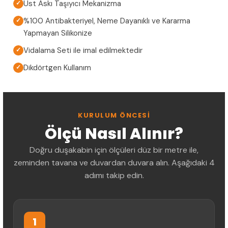
Üst Askı Taşıyıcı Mekanizma
✓
%100 Antibakteriyel, Neme Dayanıklı ve Kararma
✓
Yapmayan Silikonize
Vidalama Seti ile imal edilmektedir
✓
Dikdörtgen Kullanım
✓
KURULUM ÖNCESI
Ölçü Nasıl Alınır?
Doğru duşakabin için ölçüleri düz bir metre ile,
zeminden tavana ve duvardan duvara alın. Aşağıdaki 4
adımı takip edin.
1