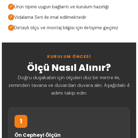
Ürün tipine uygun bağlantı ve kurulum hazırlığı
✓
Vidalama Seti ile imal edilmektedir
✓
Detaylı ölçü ve montaj bilgisi için iletişime geçiniz
✓
KURULUM ÖNCESI
Ölçü Nasıl Alınır?
Doğru duşakabin için ölçüleri düz bir metre ile,
zeminden tavana ve duvardan duvara alın. Aşağıdaki 4
adımı takip edin.
1
Ön Cepheyi Ölçün