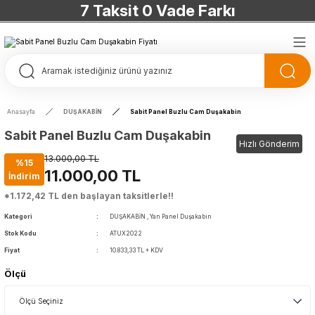
7 Taksit 0 Vade Farkı
TÜRKİYE’NİN HERYERİNE ÜCRETSİZ KARGO
TÜRKİYE’NİN HERYERİNE ÜCRETSİZ KARGO
TÜRKİYE’NİN HERYERİNE ÜCRETSİZ KARGO
Anasayfa
DUŞAKABİN
Sabit Panel Buzlu Cam Duşakabin
TÜRKİYE’NİN HERYERİNE ÜCRETSİZ KARGO
Sabit Panel Buzlu Cam Duşakabin
Hızlı Gönderim
13.000,00 TL
%15
11.000,00 TL
İndirim
*1.172,42 TL den başlayan taksitlerle!!
Kategori
DUŞAKABİN
,
Yan Panel Duşakabin
Stok Kodu
ATUX2022
Fiyat
10.833,33 TL + KDV
Ölçü