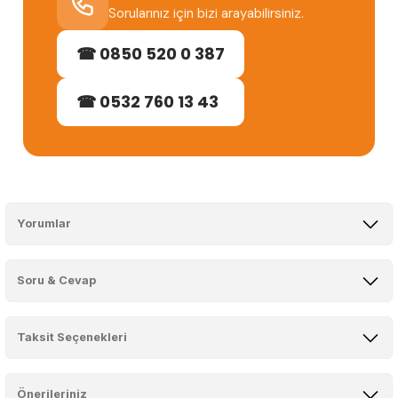
Sorularınız için bizi arayabilirsiniz.
☎ 0850 520 0 387
☎ 0532 760 13 43
Yorumlar
Soru & Cevap
kaliteli ve uygun
Taksit Seçenekleri
Ürün hakkında henüz soru sorulmamış.
Harika bir ürün aşağıdaki banyo için yine alacağım kaliteli ve uygun fiyat
O... D... | 19/03/2024
Önerileriniz