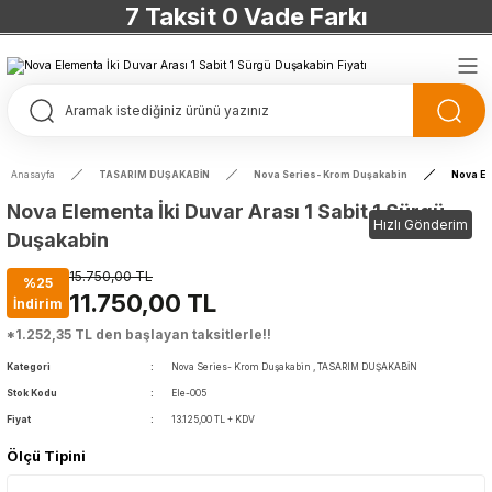
7 Taksit 0 Vade Farkı
TÜRKİYE’NİN HERYERİNE ÜCRETSİZ KARGO
TÜRKİYE’NİN HERYERİNE ÜCRETSİZ KARGO
TÜRKİYE’NİN HERYERİNE ÜCRETSİZ KARGO
Anasayfa
TASARIM DUŞAKABİN
Nova Series- Krom Duşakabin
Nova El
TÜRKİYE’NİN HERYERİNE ÜCRETSİZ KARGO
Nova Elementa İki Duvar Arası 1 Sabit 1 Sürgü
Hızlı Gönderim
Duşakabin
15.750,00 TL
%25
11.750,00 TL
İndirim
*1.252,35 TL den başlayan taksitlerle!!
Kategori
Nova Series- Krom Duşakabin
,
TASARIM DUŞAKABİN
Stok Kodu
Ele-005
Fiyat
13.125,00 TL + KDV
Ölçü Tipini