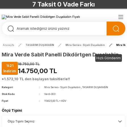
7 Taksit 0 Vade Farkı
TÜRKİYE’NİN HERYERİNE ÜCRETSİZ KARGO
TÜRKİYE’NİN HERYERİNE ÜCRETSİZ KARGO
TÜRKİYE’NİN HERYERİNE ÜCRETSİZ KARGO
Anasayfa
TASARIM DUŞAKABİN
Mira Series- Siyah Duşakabin
Mira Ve
TÜRKİYE’NİN HERYERİNE ÜCRETSİZ KARGO
Mira Verde Sabit Panelli Dikdörtgen Duşakabin
Hızlı Gönderim
18.750,00 TL
%21
14.750,00 TL
İndirim
*1.572,10 TL den başlayan taksitlerle!!
Kategori
Mira Series- Siyah Duşakabin
,
TASARIM DUŞAKABİN
Stok Kodu
Verd-003
Fiyat
15.625,00 TL + KDV
Ölçü Tipini