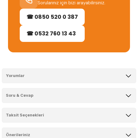
Sorularınız için bizi arayabilirsiniz.
☎ 0850 520 0 387
☎ 0532 760 13 43
Yorumlar
Soru & Cevap
Bu ürüne ilk yorumu siz yapın!
Taksit Seçenekleri
Yorum Yaz
Ürün hakkında henüz soru sorulmamış.
Önerileriniz