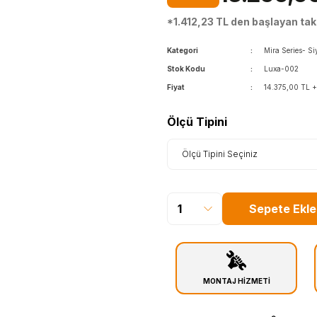
*1.412,23 TL den başlayan taks
Kategori
Mira Series- S
Stok Kodu
Luxa-002
Fiyat
14.375,00 TL 
Ölçü Tipini
Sepete Ekle
MONTAJ HİZMETİ