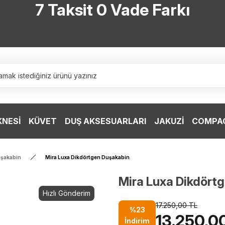
7 Taksit 0 Vade Farkı
TÜRKİYE’NİN HERYERİNE ÜCRETSİZ KARGO
TÜRKİYE’NİN HERYERİNE ÜCRETSİZ KARGO
TÜRKİYE’NİN HERYERİNE ÜCRETSİZ KARGO
TÜRKİYE’NİN HERYERİNE ÜCRETSİZ KARGO
KNESİ
KÜVET
DUŞ AKSESUARLARI
JAKUZİ
COMPAC
uşakabin
Mira Luxa Dikdörtgen Duşakabin
Mira Luxa Dikdört
Hızlı Gönderim
17.250,00 TL
%23
13.250,0
İndirim