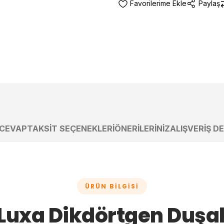
Paylaş
 CEVAP
TAKSIT SEÇENEKLERI
ÖNERILERINIZ
ALIŞVERIŞ D
ÜRÜN BILGISI
 Luxa Dikdörtgen Duşa