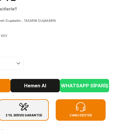
itlerle!!
iyah Duşakabin
,
TASARIM DUŞAKABİN
+ KDV
Hemen Al
WHATSAPP SİPARİŞ
2 YIL SERVİS GARANTİSİ
CANLI DESTEK