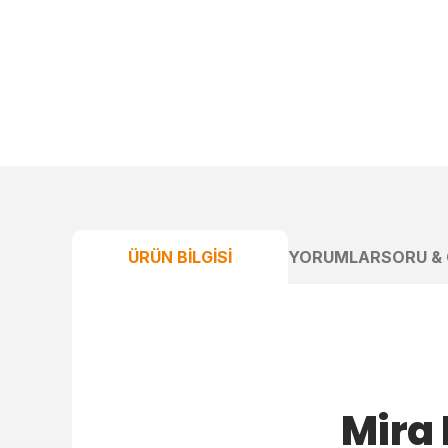
ÜRÜN BILGISI
YORUMLAR
SORU &
Mira