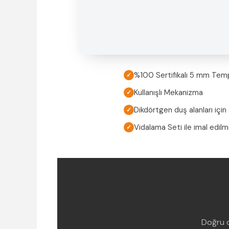
%100 Sertifikalı 5 mm Tem
✓
Kullanışlı Mekanizma
✓
Dikdörtgen duş alanları için
✓
Vidalama Seti ile imal edil
✓
Doğru d