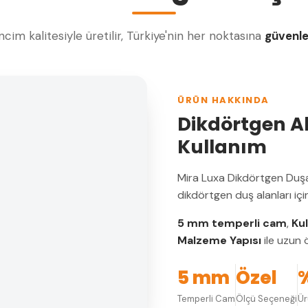
cim kalitesiyle üretilir, Türkiye'nin her noktasına
güvenl
ÜRÜN HAKKINDA
Dikdörtgen Al
Kullanım
Mira Luxa Dikdörtgen Duş
dikdörtgen duş alanları içi
5 mm temperli cam
,
Ku
Malzeme Yapısı
ile uzun ö
5 mm
Özel
Temperli Cam
Ölçü Seçeneği
Ü