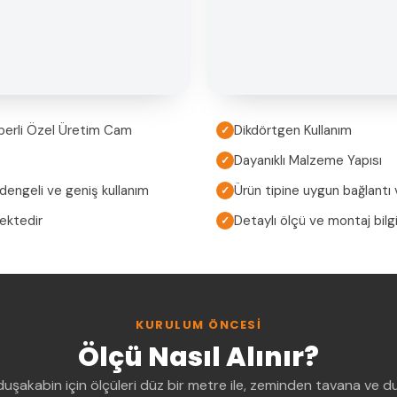
perli Özel Üretim Cam
Dikdörtgen Kullanım
✓
Dayanıklı Malzeme Yapısı
✓
 dengeli ve geniş kullanım
Ürün tipine uygun bağlantı v
✓
mektedir
Detaylı ölçü ve montaj bilgi
✓
KURULUM ÖNCESI
Ölçü Nasıl Alınır?
uşakabin için ölçüleri düz bir metre ile, zeminden tavana ve 