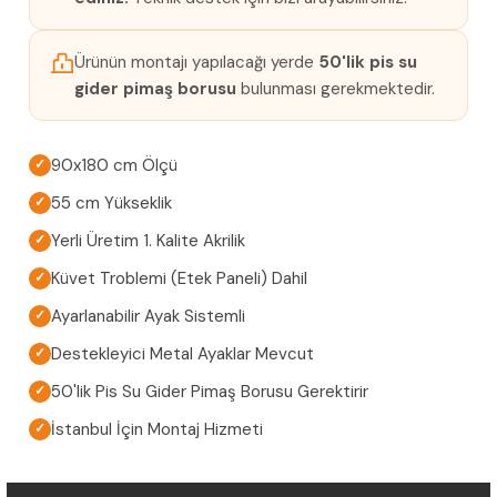
Ürünün montajı yapılacağı yerde
50'lik pis su
gider pimaş borusu
bulunması gerekmektedir.
90x180 cm Ölçü
✓
55 cm Yükseklik
✓
Yerli Üretim 1. Kalite Akrilik
✓
Küvet Troblemi (Etek Paneli) Dahil
✓
Ayarlanabilir Ayak Sistemli
✓
Destekleyici Metal Ayaklar Mevcut
✓
50'lik Pis Su Gider Pimaş Borusu Gerektirir
✓
İstanbul İçin Montaj Hizmeti
✓