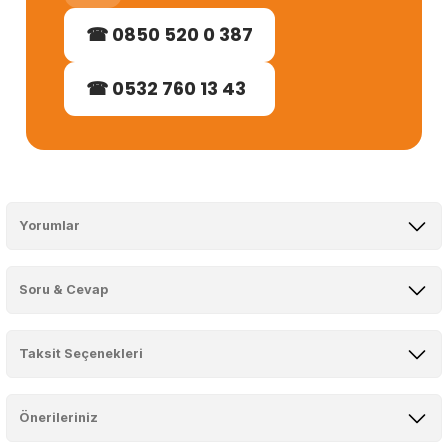
☎ 0850 520 0 387
☎ 0532 760 13 43
Yorumlar
Soru & Cevap
muhteşem
Taksit Seçenekleri
Ürün hakkında henüz soru sorulmamış.
Kelimelerle anlatılamayacak kadar muhteşem olması banyoyu gerçekten özel kılıyor.
M... K... | 29/03/2024
Önerileriniz
Soru Sor