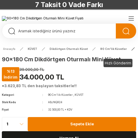
7 Taksit 0 Vade Farkı
TÜRKİYE’NİN HERYERİNE ÜCRETSİZ KARGO
TÜRKİYE’NİN HERYERİNE ÜCRETSİZ KARGO
TÜRKİYE’NİN HERYERİNE ÜCRETSİZ KARGO
Anasayfa
KÜVET
Dikdörtgen Oturmalı Küvet
90 Cm'lik Küvetler
TÜRKİYE’NİN HERYERİNE ÜCRETSİZ KARGO
90x180 Cm Dikdörtgen Oturmalı Mini Küvet
Hızlı Gönderim
39.000,00 TL
%13
34.000,00 TL
İndirim
*3.623,83 TL den başlayan taksitlerle!!
Kategori
90 Cm'lik Küvetler
,
KÜVET
Stok Kodu
ABJNQR24
Fiyat
32.500,00 TL + KDV
Sepete Ekle