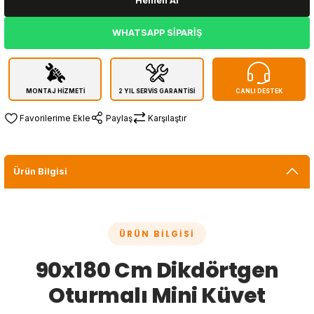
Hemen Al
WHATSAPP SİPARİŞ
MONTAJ HİZMETİ
2 YIL SERVİS GARANTİSİ
CANLI DESTEK
Paylaş
Karşılaştır
Ürün Bilgisi
ÜRÜN BILGISI
90x180 Cm Dikdörtgen
Oturmalı Mini Küvet