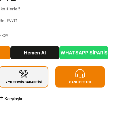
sitlerle!!
tler
,
KÜVET
+ KDV
Hemen Al
WHATSAPP SİPARİŞ
2 YIL SERVİS GARANTİSİ
CANLI DESTEK
Karşılaştır