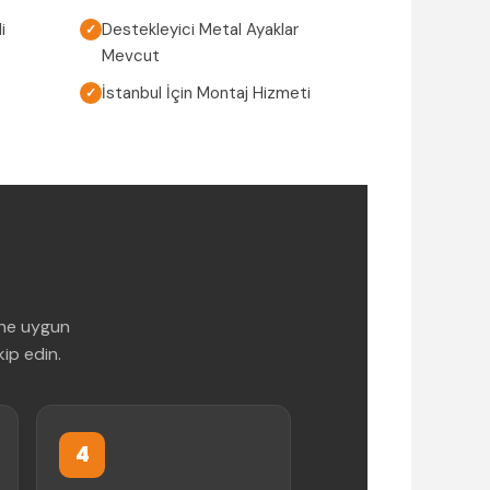
i
Destekleyici Metal Ayaklar
✓
Mevcut
İstanbul İçin Montaj Hizmeti
✓
üne uygun
kip edin.
4