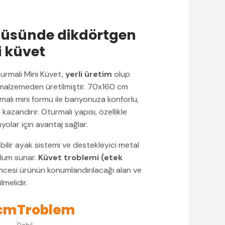
çüsünde dikdörtgen
i küvet
rmalı Mini Küvet,
yerli üretim
olup
alzemeden üretilmiştir. 70x160 cm
alı mini formu ile banyonuza konforlu,
n kazandırır. Oturmalı yapısı, özellikle
yolar için avantaj sağlar.
bilir ayak sistemi ve destekleyici metal
rulum sunar.
Küvet troblemi (etek
öncesi ürünün konumlandırılacağı alan ve
lmelidir.
 cm
Troblem