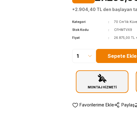
*2.904,40 TL den başlayan tak
Kategori
70 Cm'lik Küve
Stok Kodu
CFHMTVX9
Fiyat
26.875,00 TL 
Sepete Ekle
MONTAJ HİZMETİ
Paylaş