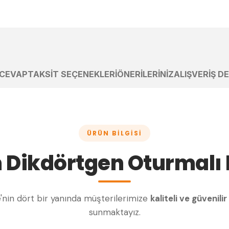
 CEVAP
TAKSIT SEÇENEKLERI
ÖNERILERINIZ
ALIŞVERIŞ D
ÜRÜN BILGISI
 Dikdörtgen Oturmalı 
e'nin dört bir yanında müşterilerimize
kaliteli ve güvenilir
sunmaktayız.