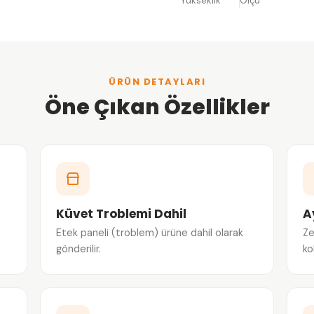
Yükseklik
Ölçü
ÜRÜN DETAYLARI
Öne Çıkan Özellikler
Küvet Troblemi Dahil
A
Etek paneli (troblem) ürüne dahil olarak
Ze
gönderilir.
ko