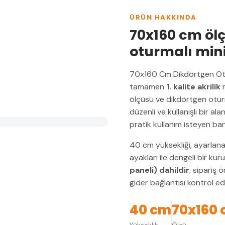
ÜRÜN HAKKINDA
70x160 cm öl
oturmalı min
70x160 Cm Dikdörtgen Otu
tamamen
1. kalite akrilik
m
ölçüsü ve dikdörtgen oturm
düzenli ve kullanışlı bir ala
pratik kullanım isteyen ban
40 cm yüksekliği, ayarlana
ayakları ile dengeli bir ku
paneli) dahildir
; sipariş 
gider bağlantısı kontrol edi
40 cm
70x160