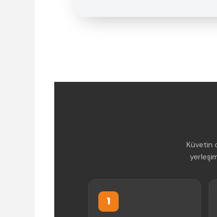
Küvetin 
yerleşim
1