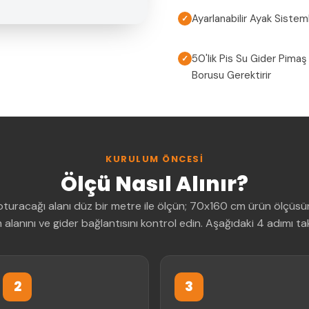
Ayarlanabilir Ayak Sisteml
✓
50'lik Pis Su Gider Pimaş
✓
Borusu Gerektirir
KURULUM ÖNCESI
Ölçü Nasıl Alınır?
oturacağı alanı düz bir metre ile ölçün; 70x160 cm ürün ölçüs
 alanını ve gider bağlantısını kontrol edin. Aşağıdaki 4 adımı ta
2
3