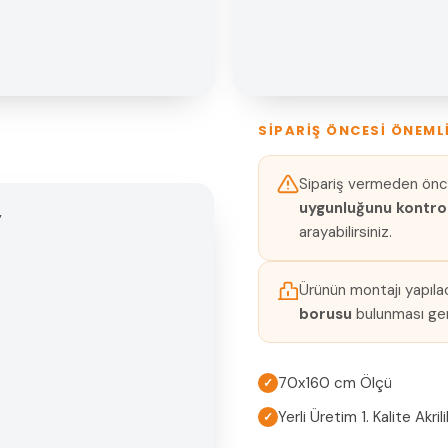
SIPARIŞ ÖNCESI ÖNEML
Sipariş vermeden önc
uygunluğunu kontrol
arayabilirsiniz.
Ürünün montajı yapıl
borusu
bulunması ge
70x160 cm Ölçü
✓
Yerli Üretim 1. Kalite Akrili
✓