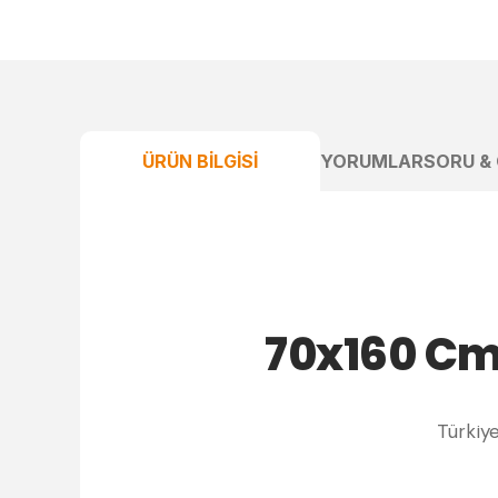
ÜRÜN BILGISI
YORUMLAR
SORU &
70x160 Cm
Türkiy