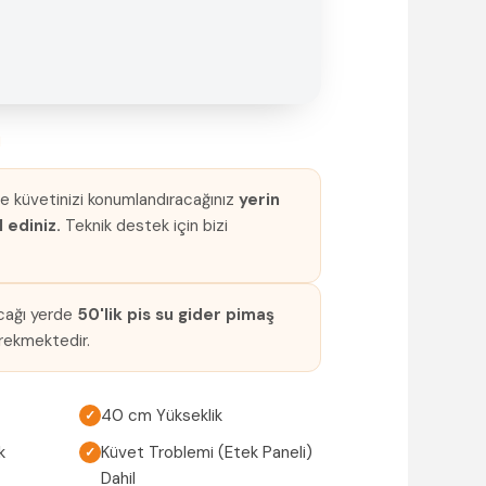
I
e küvetinizi konumlandıracağınız
yerin
 ediniz.
Teknik destek için bizi
acağı yerde
50'lik pis su gider pimaş
rekmektedir.
40 cm Yükseklik
✓
k
Küvet Troblemi (Etek Paneli)
✓
Dahil