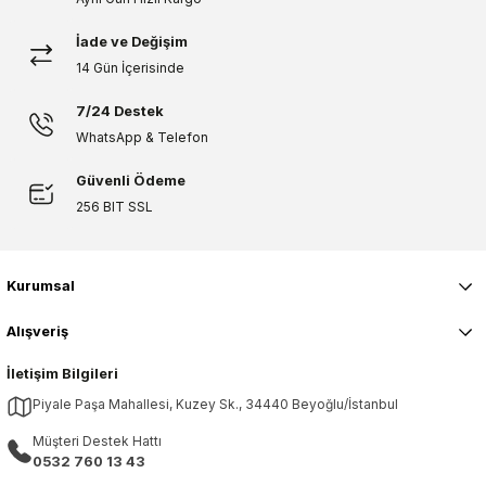
herkese tavsiye ederim.
İade ve Değişim
Çok kaliteli, güzel görünümlü bir ürün herkese tavsiye ederim.
14 Gün İçerisinde
Ö... S... | 31/01/2022
7/24 Destek
Gönder
WhatsApp & Telefon
Güzel görünüyor
Güvenli Ödeme
Bu duşakabini kesinlikle sevdim. Güzel görünüyor ve aynı zamanda geniş
256 BIT SSL
Z... Ç... | 28/01/2022
Herkese öneririm.
Kurumsal
Mükemmel boyut ve harika çalışıyor. Herkese öneririm.
Alışveriş
E... B... | 25/01/2022
İletişim Bilgileri
Aldığıma memnunum
Piyale Paşa Mahallesi, Kuzey Sk., 34440 Beyoğlu/İstanbul
Bu sistemi çok beğendim İstanbul'da yaşamıyoruz. İl dışına da gönderim yaptıklarını
Müşteri Destek Hattı
öğrendim çok sevindim. Aldığıma memnunum
0532 760 13 43