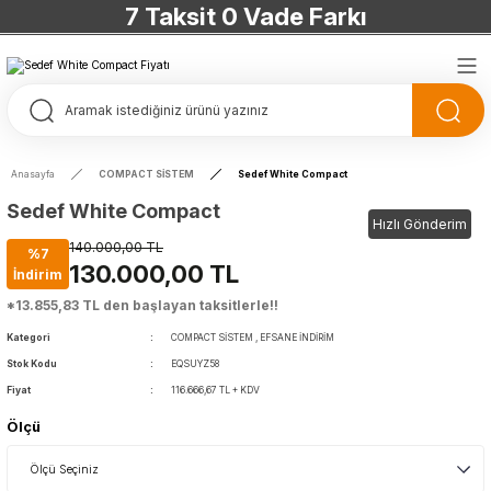
7 Taksit 0 Vade Farkı
TÜRKİYE’NİN HERYERİNE ÜCRETSİZ KARGO
TÜRKİYE’NİN HERYERİNE ÜCRETSİZ KARGO
TÜRKİYE’NİN HERYERİNE ÜCRETSİZ KARGO
Anasayfa
COMPACT SİSTEM
Sedef White Compact
TÜRKİYE’NİN HERYERİNE ÜCRETSİZ KARGO
Sedef White Compact
Hızlı Gönderim
140.000,00 TL
%7
130.000,00 TL
İndirim
*13.855,83 TL den başlayan taksitlerle!!
Kategori
COMPACT SİSTEM
,
EFSANE İNDİRİM
Stok Kodu
EQSUYZ58
Fiyat
116.666,67 TL + KDV
Ölçü