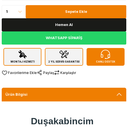
Sepete Ekle
Hemen Al
WHATSAPP SİPARİŞ
MONTAJ HİZMETİ
2 YIL SERVİS GARANTİSİ
CANLI DESTEK
Paylaş
Karşılaştır
Ürün Bilgisi
Duşakabincim