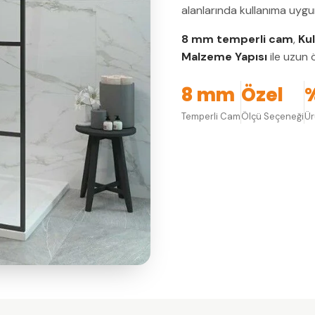
alanlarında kullanıma uygu
8 mm temperli cam
,
Ku
Malzeme Yapısı
ile uzun ö
8 mm
Özel
Temperli Cam
Ölçü Seçeneği
Ü