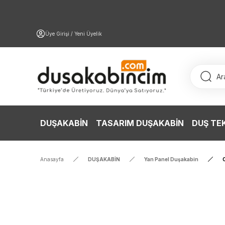
Üye Girişi / Yeni Üyelik
DUŞAKABİN
TASARIM DUŞAKABİN
DUŞ TE
Anasayfa
DUŞAKABİN
Yan Panel Duşakabin