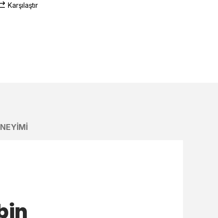
Karşılaştır
ENEYIMI
bin