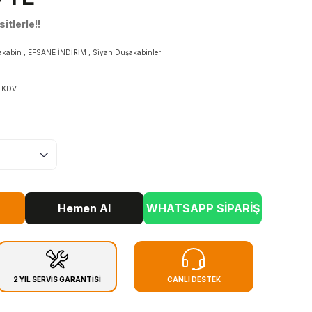
itlerle!!
akabin
,
EFSANE İNDİRİM
,
Siyah Duşakabinler
+ KDV
Hemen Al
WHATSAPP SİPARİŞ
2 YIL SERVİS GARANTİSİ
CANLI DESTEK