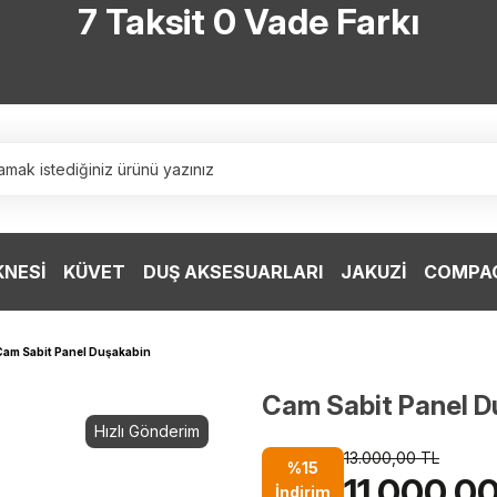
7 Taksit 0 Vade Farkı
TÜRKİYE’NİN HERYERİNE ÜCRETSİZ KARGO
TÜRKİYE’NİN HERYERİNE ÜCRETSİZ KARGO
TÜRKİYE’NİN HERYERİNE ÜCRETSİZ KARGO
TÜRKİYE’NİN HERYERİNE ÜCRETSİZ KARGO
KNESİ
KÜVET
DUŞ AKSESUARLARI
JAKUZİ
COMPAC
Cam Sabit Panel Duşakabin
Cam Sabit Panel D
Hızlı Gönderim
13.000,00 TL
%15
11.000,0
İndirim