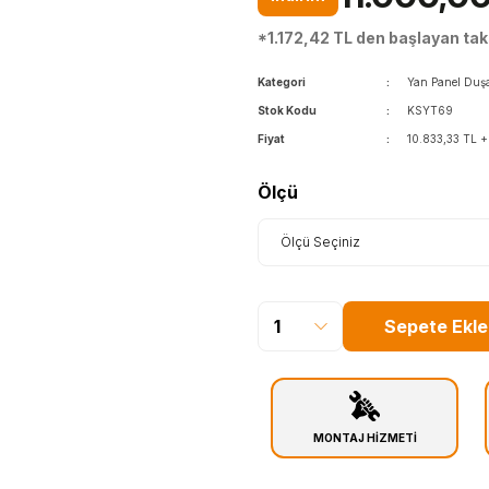
*1.172,42 TL den başlayan taks
Kategori
Yan Panel Duş
Stok Kodu
KSYT69
Fiyat
10.833,33 TL 
Ölçü
Sepete Ekle
MONTAJ HİZMETİ