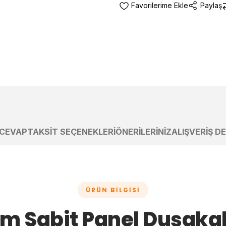
Paylaş
 CEVAP
TAKSIT SEÇENEKLERI
ÖNERILERINIZ
ALIŞVERIŞ D
ÜRÜN BILGISI
m Sabit Panel Duşaka