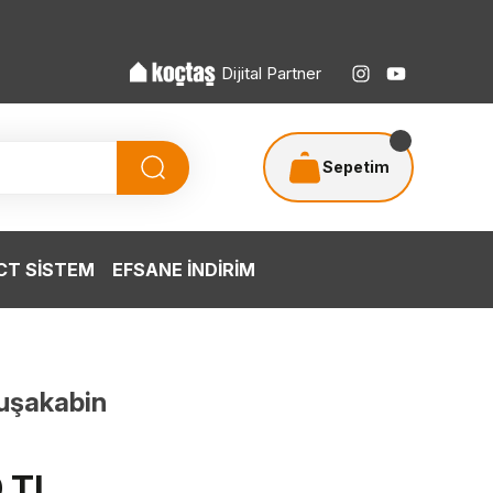
Dijital Partner
Sepetim
T SİSTEM
EFSANE İNDİRİM
uşakabin
0 TL