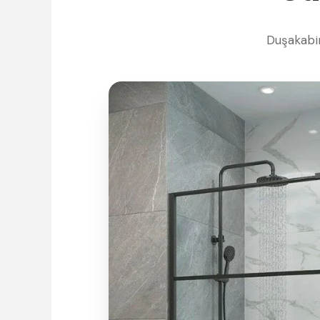
Duşakabin