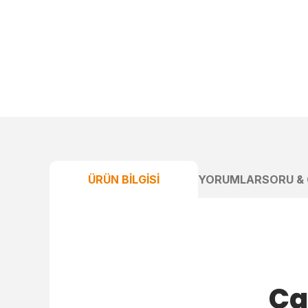
ÜRÜN BILGISI
YORUMLAR
SORU &
Ca