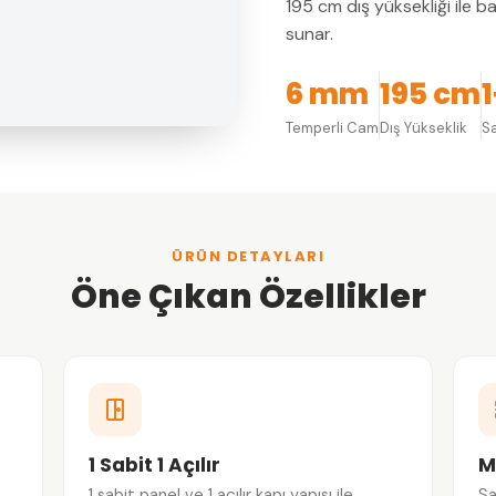
195 cm dış yüksekliği ile 
sunar.
6 mm
195 cm
1
Temperli Cam
Dış Yükseklik
Sa
ÜRÜN DETAYLARI
Öne Çıkan Özellikler
1 Sabit 1 Açılır
M
1 sabit panel ve 1 açılır kapı yapısı ile
Sa