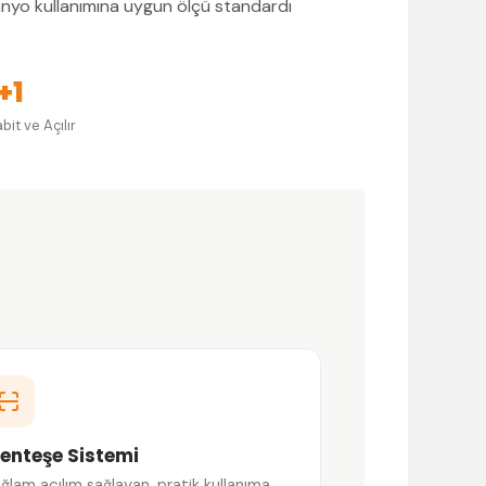
banyo kullanımına uygun ölçü standardı
+1
bit ve Açılır
enteşe Sistemi
ğlam açılım sağlayan, pratik kullanıma