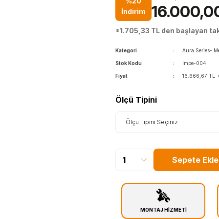
%20
16.000,0
İndirim
*1.705,33 TL den başlayan taks
Kategori
Aura Series- M
Stok Kodu
Impe-004
Fiyat
16.666,67 TL 
Ölçü Tipini
Sepete Ekle
MONTAJ HİZMETİ