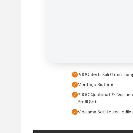
%100 Sertifikalı 6 mm Tem
✓
Menteşe Sistemi
✓
%100 Qualicoat & Qualanod 
✓
Profil Seti
Vidalama Seti ile imal edil
✓