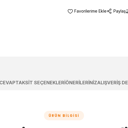
Paylaş
 CEVAP
TAKSIT SEÇENEKLERI
ÖNERILERINIZ
ALIŞVERIŞ D
ÜRÜN BILGISI