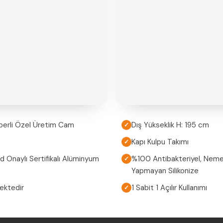
perli Özel Üretim Cam
Dış Yükseklik H: 195 cm
✓
Kapı Kulpu Takımı
✓
Onaylı Sertifikalı Alüminyum
%100 Antibakteriyel, Neme
✓
Yapmayan Silikonize
mektedir
1 Sabit 1 Açılır Kullanımı
✓