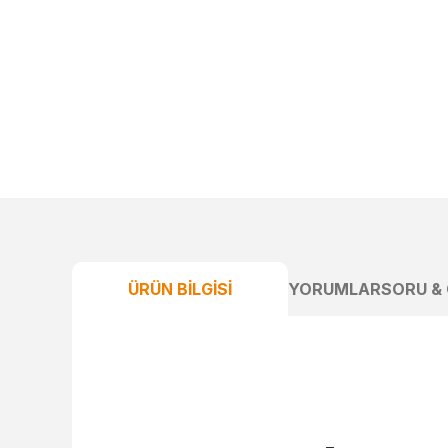
ÜRÜN BILGISI
YORUMLAR
SORU &