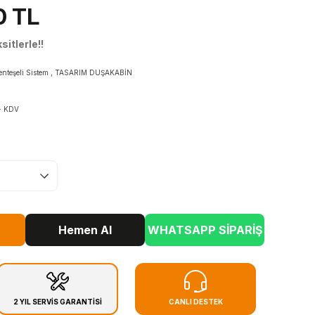
0 TL
itlerle!!
enteşeli Sistem
,
TASARIM DUŞAKABİN
+ KDV
Hemen Al
WHATSAPP SİPARİŞ
2 YIL SERVİS GARANTİSİ
CANLI DESTEK