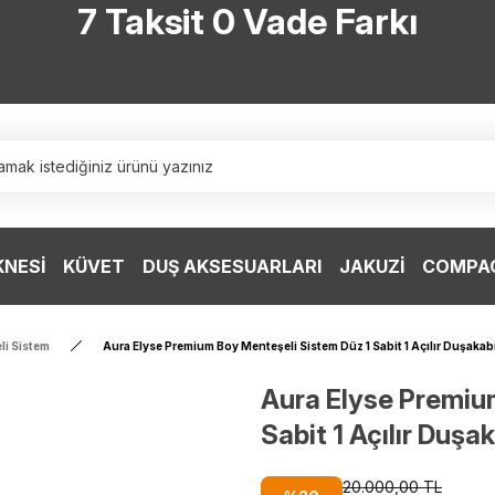
7 Taksit 0 Vade Farkı
TÜRKİYE’NİN HERYERİNE ÜCRETSİZ KARGO
TÜRKİYE’NİN HERYERİNE ÜCRETSİZ KARGO
TÜRKİYE’NİN HERYERİNE ÜCRETSİZ KARGO
TÜRKİYE’NİN HERYERİNE ÜCRETSİZ KARGO
KNESİ
KÜVET
DUŞ AKSESUARLARI
JAKUZİ
COMPAC
li Sistem
Aura Elyse Premium Boy Menteşeli Sistem Düz 1 Sabit 1 Açılır Duşakab
Aura Elyse Premiu
Sabit 1 Açılır Duşa
20.000,00 TL