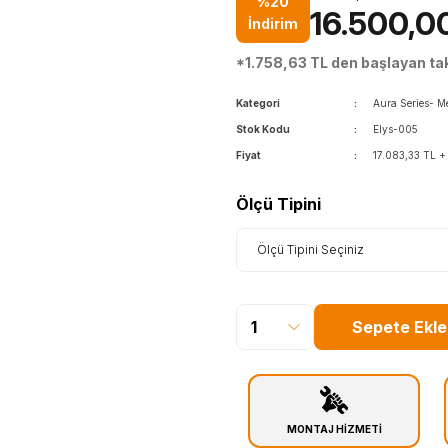
%20
16.500,0
İndirim
*1.758,63 TL den başlayan taks
Kategori
Aura Series- M
Stok Kodu
Elys-005
Fiyat
17.083,33 TL 
Ölçü Tipini
Sepete Ekle
MONTAJ HİZMETİ