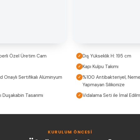
perli Özel Üretim Cam
Dış Yükseklik H: 195 cm
✓
Kapı Kulpu Takımı
✓
Onaylı Sertifikalı Alüminyum
%100 Antibakteriyel, Neme
✓
Yapmayan Silikonize
ası Duşakabin Tasarımı
Vidalama Seti ile İmal Edil
✓
KURULUM ÖNCESI