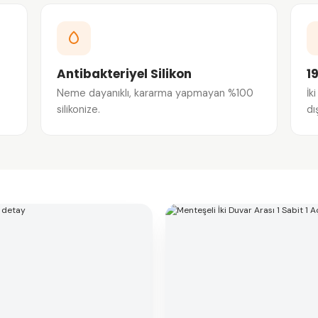
Antibakteriyel Silikon
1
Neme dayanıklı, kararma yapmayan %100
İk
silikonize.
dı