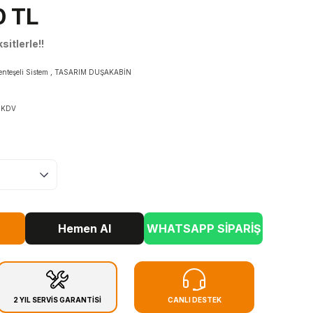
0 TL
itlerle!!
enteşeli Sistem
,
TASARIM DUŞAKABİN
+ KDV
Hemen Al
WHATSAPP SİPARİŞ
2 YIL SERVİS GARANTİSİ
CANLI DESTEK