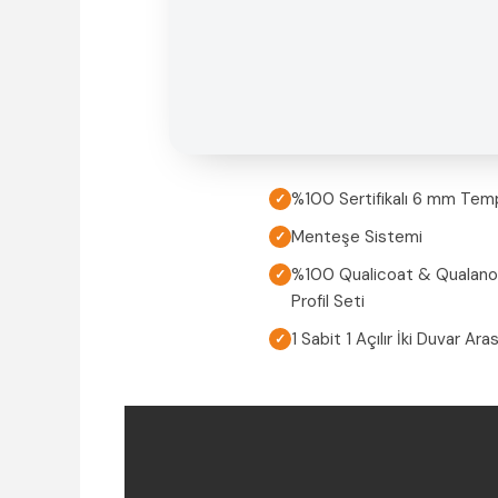
%100 Sertifikalı 6 mm Tem
✓
Menteşe Sistemi
✓
%100 Qualicoat & Qualanod 
✓
Profil Seti
1 Sabit 1 Açılır İki Duvar Ar
✓