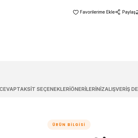
Paylaş
 CEVAP
TAKSIT SEÇENEKLERI
ÖNERILERINIZ
ALIŞVERIŞ D
ÜRÜN BILGISI