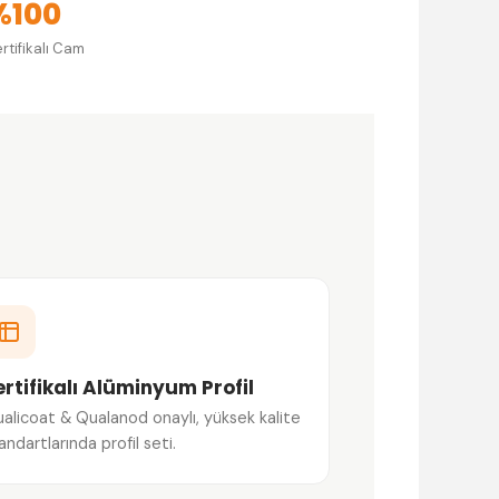
%100
rtifikalı Cam
ertifikalı Alüminyum Profil
alicoat & Qualanod onaylı, yüksek kalite
andartlarında profil seti.