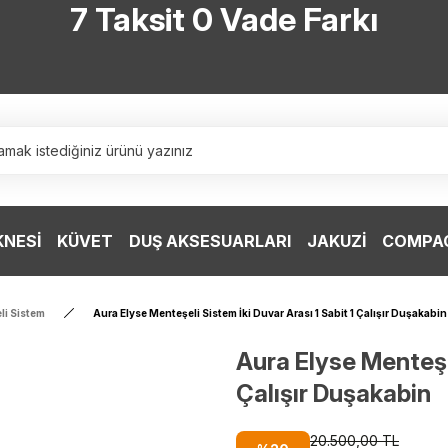
7 Taksit 0 Vade Farkı
TÜRKİYE’NİN HERYERİNE ÜCRETSİZ KARGO
TÜRKİYE’NİN HERYERİNE ÜCRETSİZ KARGO
TÜRKİYE’NİN HERYERİNE ÜCRETSİZ KARGO
TÜRKİYE’NİN HERYERİNE ÜCRETSİZ KARGO
KNESİ
KÜVET
DUŞ AKSESUARLARI
JAKUZİ
COMPAC
li Sistem
Aura Elyse Menteşeli Sistem İki Duvar Arası 1 Sabit 1 Çalışır Duşakabin
Aura Elyse Menteşel
Çalışır Duşakabin
20.500,00 TL