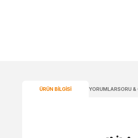
ÜRÜN BILGISI
YORUMLAR
SORU &