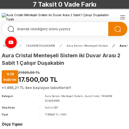
7 Taksit 0 Vade Farkı
TÜRKİYE’NİN HERYERİNE ÜCRETSİZ KARGO
TÜRKİYE’NİN HERYERİNE ÜCRETSİZ KARGO
TÜRKİYE’NİN HERYERİNE ÜCRETSİZ KARGO
Anasayfa
TASARIM DUŞAKABİN
Aura Series- Menteşeli Sistem
Aura Cr
TÜRKİYE’NİN HERYERİNE ÜCRETSİZ KARGO
Aura Cristal Menteşeli Sistem iki Duvar Arası 2
Sabit 1 Çalışır Duşakabin
21.500,00 TL
%19
17.500,00 TL
İndirim
*1.865,21 TL den başlayan taksitlerle!!
Kategori
Aura Series- Menteşeli Sistem
,
Aura Cristal
,
TASARIM
DUŞAKABİN
Stok Kodu
AuCrs-007
Fiyat
17.916,67 TL + KDV
Ölçü Tipini