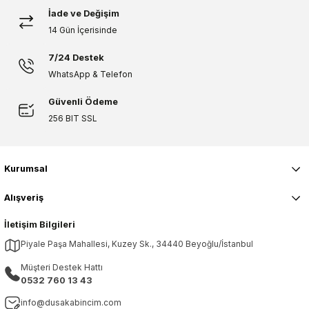
Ürün fiyatı diğer sitelerden daha pahalı.
İade ve Değişim
Bu ürüne benzer farklı alternatifler olmalı.
14 Gün İçerisinde
7/24 Destek
WhatsApp & Telefon
Güvenli Ödeme
Gönder
256 BIT SSL
Kurumsal
Alışveriş
İletişim Bilgileri
Piyale Paşa Mahallesi, Kuzey Sk., 34440 Beyoğlu/İstanbul
Müşteri Destek Hattı
0532 760 13 43
info@dusakabincim.com