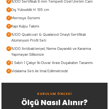
%100 Sertifikalı 6 mm Temperli Özel Üretim Cam
✓
Dış Yükseklik H: 195 cm
✓
Menteşe Sistemi
✓
Kapı Kulpu Takımı
✓
%100 Qualicoat & Qualanod Onaylı Sertifikalı
✓
Alüminyum Profil Seti
%100 Antibakteriyel, Neme Dayanıklı ve Kararma
✓
Yapmayan Silikonize
2 Sabit 1 Çalışır İki Duvar Arası Duşakabin Tasarımı
✓
Vidalama Seti ile İmal Edilmektedir
✓
KURULUM ÖNCESI
Ölçü Nasıl Alınır?