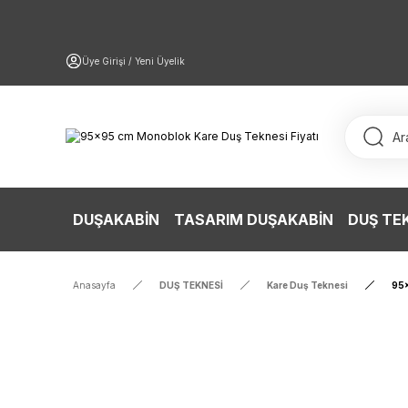
Üye Girişi / Yeni Üyelik
DUŞAKABİN
TASARIM DUŞAKABİN
DUŞ TE
Anasayfa
DUŞ TEKNESİ
Kare Duş Teknesi
95x