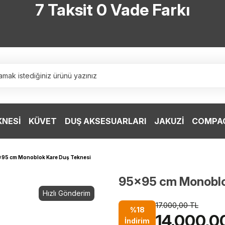
7 Taksit 0 Vade Farkı
TÜRKİYE’NİN HERYERİNE ÜCRETSİZ KARGO
TÜRKİYE’NİN HERYERİNE ÜCRETSİZ KARGO
TÜRKİYE’NİN HERYERİNE ÜCRETSİZ KARGO
TÜRKİYE’NİN HERYERİNE ÜCRETSİZ KARGO
KNESİ
KÜVET
DUŞ AKSESUARLARI
JAKUZİ
COMPAC
95 cm Monoblok Kare Duş Teknesi
95x95 cm Monoblo
Hızlı Gönderim
17.000,00 TL
%18
14.000,0
İndirim