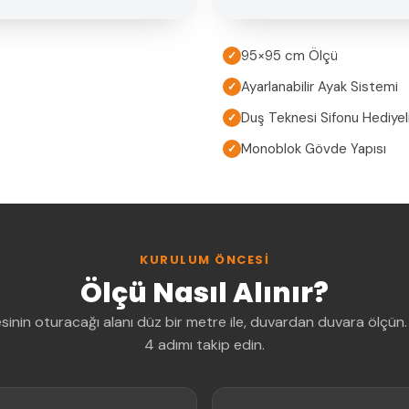
95×95 cm Ölçü
✓
Ayarlanabilir Ayak Sistemi
✓
Duş Teknesi Sifonu Hediyel
✓
Monoblok Gövde Yapısı
✓
KURULUM ÖNCESI
Ölçü Nasıl Alınır?
sinin oturacağı alanı düz bir metre ile, duvardan duvara ölçün.
4 adımı takip edin.