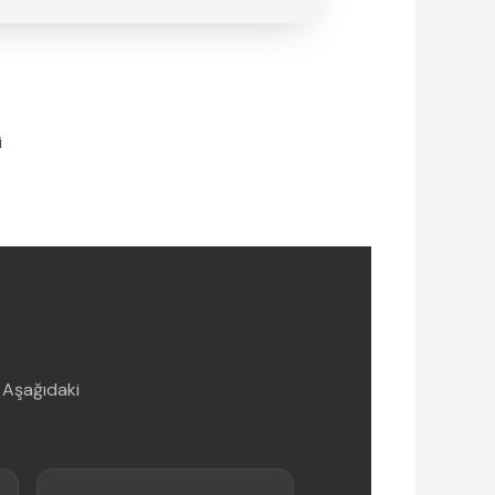
i
 Aşağıdaki