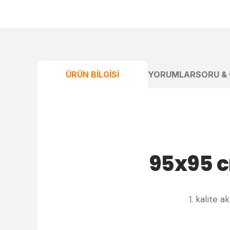
ÜRÜN BILGISI
YORUMLAR
SORU &
95x95 c
1. kalite 