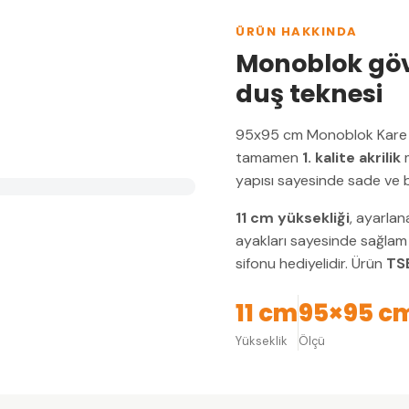
ÜRÜN HAKKINDA
Monoblok gövde
duş teknesi
95x95 cm Monoblok Kare 
tamamen
1. kalite akrilik
m
yapısı sayesinde sade ve bü
11 cm yüksekliği
, ayarlan
ayakları sayesinde sağlam 
sifonu hediyelidir. Ürün
TSE
11 cm
95×95 c
Yükseklik
Ölçü