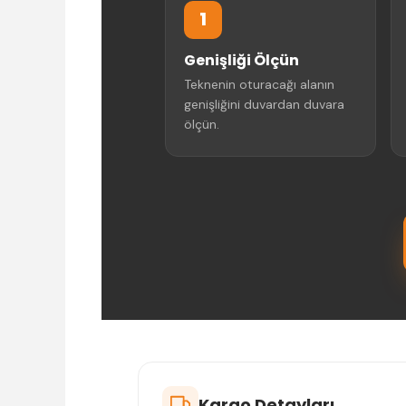
1
Genişliği Ölçün
Teknenin oturacağı alanın
genişliğini duvardan duvara
ölçün.
Kargo Detayları