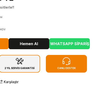
itlerle!!
si
+ KDV
Hemen Al
WHATSAPP SİPARİŞ
2 YIL SERVİS GARANTİSİ
CANLI DESTEK
Karşılaştır