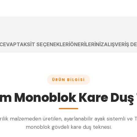
 CEVAP
TAKSIT SEÇENEKLERI
ÖNERILERINIZ
ALIŞVERIŞ D
ÜRÜN BILGISI
m Monoblok Kare Duş
akrilik malzemeden üretilen, ayarlanabilir ayak sistemli ve 
monoblok gövdeli kare duş teknesi.