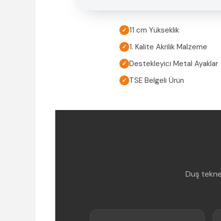
11 cm Yükseklik
✓
1. Kalite Akrilik Malzeme
✓
Destekleyici Metal Ayaklar
✓
TSE Belgeli Ürün
✓
Duş tekne