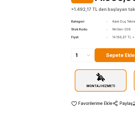
*1.492,17 TL den başlayan taks
Kategori
Kare Duş Tekne
Stok Kodu
MnSerı-006
Fiyat
14.166,67 TL 
Sepete Ekle
MONTAJ HİZMETİ
Paylaş