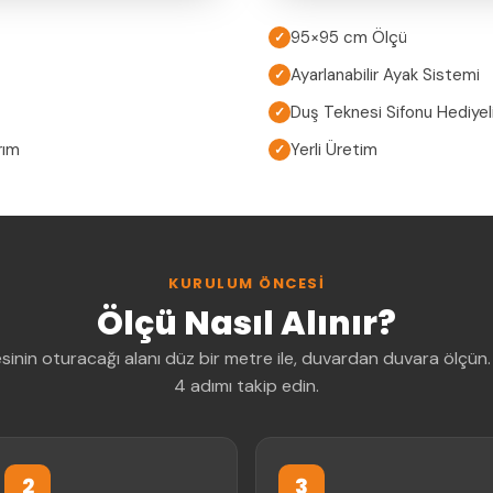
95×95 cm Ölçü
✓
Ayarlanabilir Ayak Sistemi
✓
Duş Teknesi Sifonu Hediyel
✓
rım
Yerli Üretim
✓
KURULUM ÖNCESI
Ölçü Nasıl Alınır?
sinin oturacağı alanı düz bir metre ile, duvardan duvara ölçün.
4 adımı takip edin.
2
3