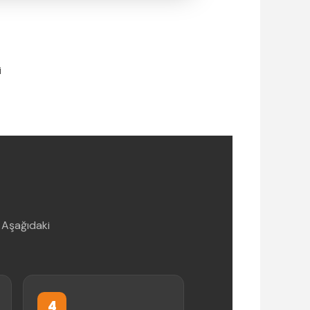
i
 Aşağıdaki
4