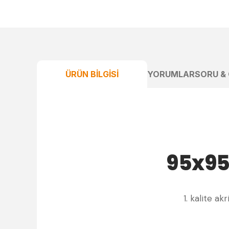
ÜRÜN BILGISI
YORUMLAR
SORU &
95x95
1. kalite a