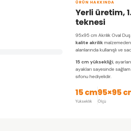
ÜRÜN HAKKINDA
Yerli üretim, 1
teknesi
95x95 cm Akrilik Oval Duş
kalite akrilik
malzemeden ü
alanlarında kullanışlı ve s
15 cm yüksekliği
, ayarla
ayakları sayesinde sağlam 
sifonu hediyelidir.
15 cm
95×95 c
Yükseklik
Ölçü