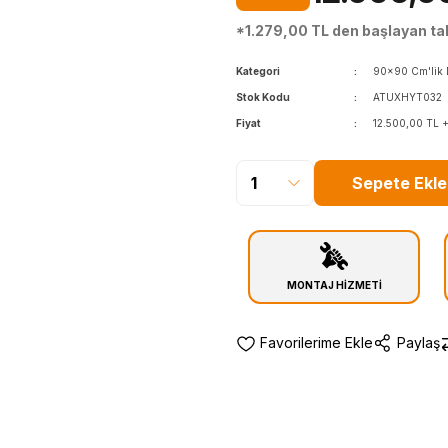
*1.279,00 TL den başlayan tak
Kategori
90x90 Cm'lik 
Stok Kodu
ATUXHYT032
Fiyat
12.500,00 TL 
Sepete Ekle
MONTAJ HİZMETİ
Paylaş