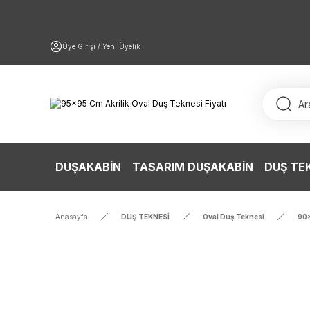
Üye Girişi / Yeni Üyelik
DUŞAKABİN
TASARIM DUŞAKABİN
DUŞ TE
Anasayfa
DUŞ TEKNESİ
Oval Duş Teknesi
90x