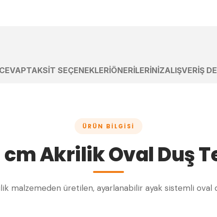
 CEVAP
TAKSIT SEÇENEKLERI
ÖNERILERINIZ
ALIŞVERIŞ D
ÜRÜN BILGISI
 cm Akrilik Oval Duş T
krilik malzemeden üretilen, ayarlanabilir ayak sistemli oval 