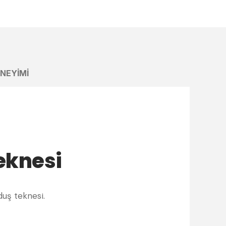
ENEYIMI
eknesi
duş teknesi.