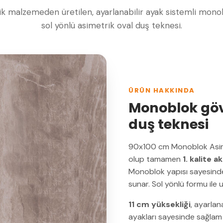
rilik malzemeden üretilen, ayarlanabilir ayak sistemli mono
sol yönlü asimetrik oval duş teknesi.
ÜRÜN HAKKINDA
Monoblok gövde
duş teknesi
90x100 cm Monoblok Asime
olup tamamen
1. kalite ak
Monoblok yapısı sayesinde 
sunar. Sol yönlü formu ile 
11 cm yüksekliği
, ayarlan
ayakları sayesinde sağlam 