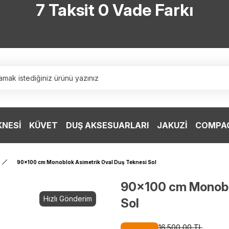
7 Taksit 0 Vade Farkı
TÜRKİYE’NİN HERYERİNE ÜCRETSİZ KARGO
TÜRKİYE’NİN HERYERİNE ÜCRETSİZ KARGO
TÜRKİYE’NİN HERYERİNE ÜCRETSİZ KARGO
TÜRKİYE’NİN HERYERİNE ÜCRETSİZ KARGO
KNESİ
KÜVET
DUŞ AKSESUARLARI
JAKUZİ
COMPAC
90x100 cm Monoblok Asimetrik Oval Duş Teknesi Sol
90x100 cm Monoblo
Hızlı Gönderim
Sol
16.500,00 TL