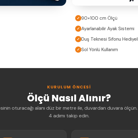
90×100 cm Ölçü
✓
Ayarlanabilir Ayak Sistemi
✓
Duş Teknesi Sifonu Hediyel
✓
Sol Yönlü Kullanım
✓
KURULUM ÖNCESI
Ölçü Nasıl Alınır?
sinin oturacağı alanı düz bir metre ile, duvardan duvara ölçün.
4 adımı takip edin.