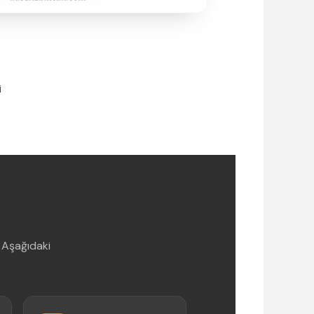
i
 Aşağıdaki