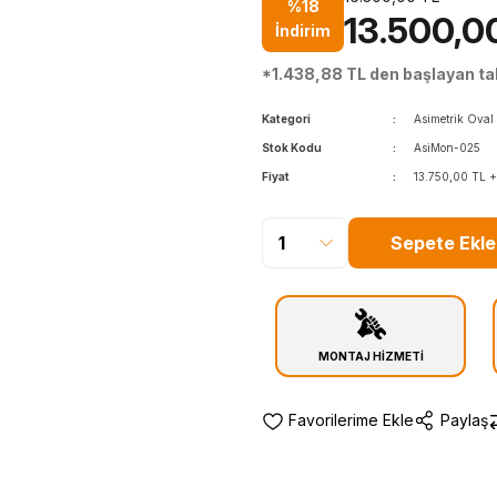
%18
13.500,0
İndirim
*1.438,88 TL den başlayan tak
Kategori
Asimetrik Oval
Stok Kodu
AsiMon-025
Fiyat
13.750,00 TL 
Sepete Ekle
MONTAJ HİZMETİ
Paylaş