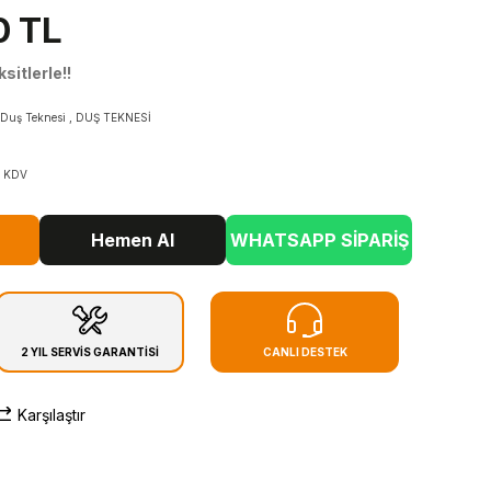
0 TL
sitlerle!!
 Duş Teknesi
,
DUŞ TEKNESİ
+ KDV
Hemen Al
WHATSAPP SİPARİŞ
2 YIL SERVİS GARANTİSİ
CANLI DESTEK
Karşılaştır