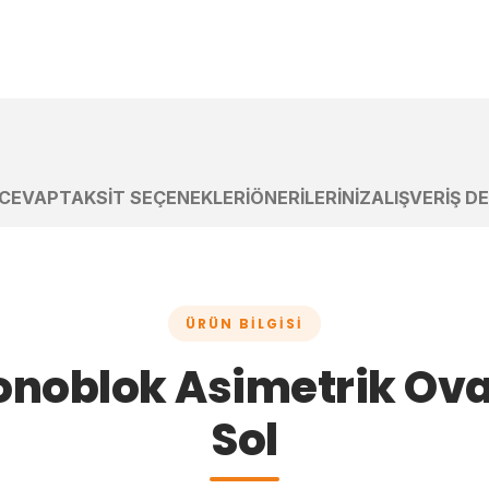
 CEVAP
TAKSIT SEÇENEKLERI
ÖNERILERINIZ
ALIŞVERIŞ D
ÜRÜN BILGISI
noblok Asimetrik Ova
Sol