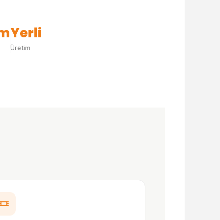
cm
Yerli
Üretim