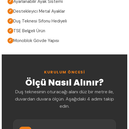
Ayarlanabilir Ayak Sistemi
✓
Destekleyici Metal Ayaklar
✓
Duş Teknesi Sifonu Hediyeli
✓
TSE Belgeli Ürün
✓
Monoblok Gövde Yapısı
✓
KURULUM ÖNCESI
Ölçü Nasıl Alınır?
Duş teknesinin oturacağı alanı düz bir metre ile,
duvardan duvara ölçün. Aşağıdaki 4 adımı takip
edin.