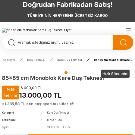
7 Taksit 0 Vade Farkı
Doğrudan Fabrikadan Satış!
TÜRKİYE’NİN HERYERİNE ÜCRETSİZ KARGO
Anasayfa
DUŞ TEKNESİ
Kare Duş Teknesi
85x85 cm Monoblok Kare Du
Hızlı Gönderim
85x85 cm Monoblok Kare Duş Teknesi
16.000,00 TL
%19
13.000,00 TL
İndirim
*1.385,58 TL den başlayan taksitlerle!!
Kategori
Kare Duş Teknesi
Stok Kodu
MnSerı-004
Fiyat
13.333,33 TL + KDV