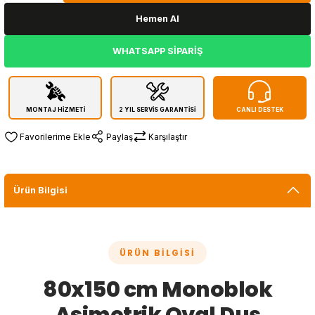
Hemen Al
WHATSAPP SİPARİŞ
MONTAJ HİZMETİ
2 YIL SERVİS GARANTİSİ
CANLI DESTEK
Paylaş
Karşılaştır
Ürün Bilgisi
ÜRÜN BILGISI
80x150 cm Monoblok
Asimetrik Oval Duş