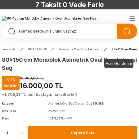
7 Taksit 0 Vade Farkı
TÜRKİYE’NİN HERYERİNE ÜCRETSİZ KARGO
TÜRKİYE’NİN HERYERİNE ÜCRETSİZ KARGO
TÜRKİYE’NİN HERYERİNE ÜCRETSİZ KARGO
Anasayfa
DUŞ TEKNESİ
Asimetrik Oval Duş Teknesi
80x150 cm Monoblo
TÜRKİYE’NİN HERYERİNE ÜCRETSİZ KARGO
80x150 cm Monoblok Asimetrik Oval Duş Teknesi
Hızlı Gönderim
Sağ
19.000,00 TL
%16
16.000,00 TL
İndirim
*1.705,33 TL den başlayan taksitlerle!!
Kategori
Asimetrik Oval Duş Teknesi
,
DUŞ TEKNESİ
Stok Kodu
AsiMon-022
Fiyat
15.833,33 TL + KDV
Sepete Ekle