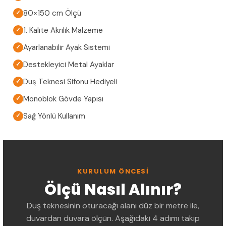
80×150 cm Ölçü
✓
1. Kalite Akrilik Malzeme
✓
Ayarlanabilir Ayak Sistemi
✓
Destekleyici Metal Ayaklar
✓
Duş Teknesi Sifonu Hediyeli
✓
Monoblok Gövde Yapısı
✓
Sağ Yönlü Kullanım
✓
KURULUM ÖNCESI
Ölçü Nasıl Alınır?
Duş teknesinin oturacağı alanı düz bir metre ile,
duvardan duvara ölçün. Aşağıdaki 4 adımı takip