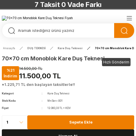
7 Taksit 0 Vade Farkı
TÜRKİYE’NİN HERYERİNE ÜCRETSİZ KARGO
TÜRKİYE’NİN HERYERİNE ÜCRETSİZ KARGO
TÜRKİYE’NİN HERYERİNE ÜCRETSİZ KARGO
Anasayfa
DUŞ TEKNESİ
Kare Duş Teknesi
70x70 cm Monoblok Kare Du
TÜRKİYE’NİN HERYERİNE ÜCRETSİZ KARGO
70x70 cm Monoblok Kare Duş Teknesi
Hızlı Gönderim
14.500,00 TL
%21
11.500,00 TL
İndirim
*1.225,71 TL den başlayan taksitlerle!!
Kategori
Kare Duş Teknesi
Stok Kodu
MnSerı-001
Fiyat
12.083,33 TL + KDV
Sepete Ekle