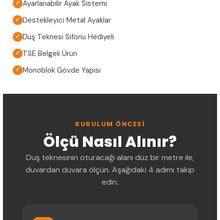
Ayarlanabilir Ayak Sistemi
✓
Destekleyici Metal Ayaklar
✓
Duş Teknesi Sifonu Hediyeli
✓
TSE Belgeli Ürün
✓
Monoblok Gövde Yapısı
✓
KURULUM ÖNCESI
Ölçü Nasıl Alınır?
Duş teknesinin oturacağı alanı düz bir metre ile,
duvardan duvara ölçün. Aşağıdaki 4 adımı takip
edin.