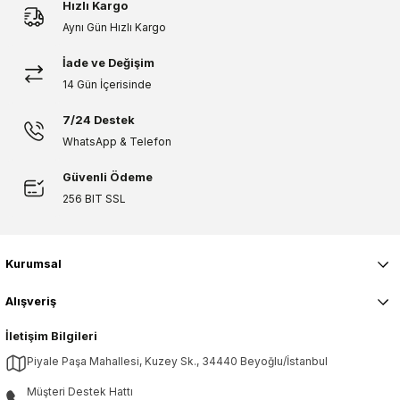
Hızlı Kargo
Bu ürüne benzer farklı alternatifler olmalı.
Aynı Gün Hızlı Kargo
çok memnunum
İade ve Değişim
Teslimat çok rahttı. Benimle mükemmel iletişim kurdular ve gelmeden önce aradılar. Şu
14 Gün İçerisinde
ana kadar jakuziden çok memnunum
E... N... | 28/01/2022
7/24 Destek
Gönder
WhatsApp & Telefon
Beğenerek kullanıyoruz.
Güvenli Ödeme
Beklenenden çok daha iyi. Mükemmel kalite. Beğenerek kullanıyoruz.
256 BIT SSL
Z... Ç... | 04/01/2022
Kurumsal
Yorum Yaz
Alışveriş
İletişim Bilgileri
Piyale Paşa Mahallesi, Kuzey Sk., 34440 Beyoğlu/İstanbul
Müşteri Destek Hattı