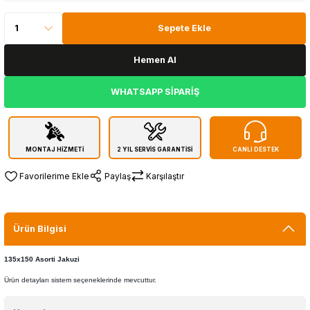
Sepete Ekle
Hemen Al
WHATSAPP SİPARİŞ
MONTAJ HİZMETİ
2 YIL SERVİS GARANTİSİ
CANLI DESTEK
Paylaş
Karşılaştır
Ürün Bilgisi
135x150 Asorti Jakuzi
Ürün detayları sistem seçeneklerinde mevcuttur.