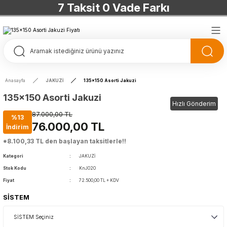
7 Taksit 0 Vade Farkı
TÜRKİYE’NİN HERYERİNE ÜCRETSİZ KARGO
TÜRKİYE’NİN HERYERİNE ÜCRETSİZ KARGO
TÜRKİYE’NİN HERYERİNE ÜCRETSİZ KARGO
Anasayfa
JAKUZİ
135x150 Asorti Jakuzi
TÜRKİYE’NİN HERYERİNE ÜCRETSİZ KARGO
135x150 Asorti Jakuzi
Hızlı Gönderim
87.000,00 TL
%13
76.000,00 TL
İndirim
*8.100,33 TL den başlayan taksitlerle!!
Kategori
JAKUZİ
Stok Kodu
KnJ020
Fiyat
72.500,00 TL + KDV
SİSTEM