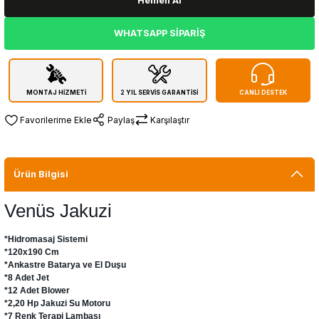
Hemen Al
WHATSAPP SİPARİŞ
MONTAJ HİZMETİ
2 YIL SERVİS GARANTİSİ
CANLI DESTEK
Paylaş
Karşılaştır
Ürün Bilgisi
Venüs Jakuzi
*Hidromasaj Sistemi
*120x190 Cm
*Ankastre Batarya ve El Duşu
*8 Adet Jet
*12 Adet Blower
*2,20 Hp Jakuzi Su Motoru
*7 Renk Terapi Lambası