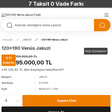
7 Taksit 0 Vade Farkı
TÜRKİYE’NİN HERYERİNE ÜCRETSİZ KARGO
TÜRKİYE’NİN HERYERİNE ÜCRETSİZ KARGO
TÜRKİYE’NİN HERYERİNE ÜCRETSİZ KARGO
Anasayfa
JAKUZİ
120x190 Venüs Jakuzi
TÜRKİYE’NİN HERYERİNE ÜCRETSİZ KARGO
120x190 Venüs Jakuzi
Hızlı Gönderim
109.000,00 TL
%13
95.000,00 TL
İndirim
*10.125,42 TL den başlayan taksitlerle!!
Kategori
JAKUZİ
Stok Kodu
KnTT055
Fiyat
90.833,33 TL + KDV
Sepete Ekle