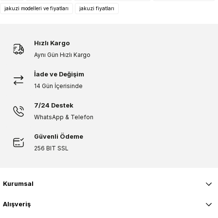
Ürün açıklamasında eksik bilgiler bulunuyor.
jakuzi modelleri ve fiyatları
jakuzi fiyatları
Deneyimini Paylaş
Ürün bilgilerinde hatalar bulunuyor.
Ürün fiyatı diğer sitelerden daha pahalı.
Hızlı Kargo
Bu ürüne benzer farklı alternatifler olmalı.
Aynı Gün Hızlı Kargo
İade ve Değişim
14 Gün İçerisinde
7/24 Destek
Gönder
WhatsApp & Telefon
Güvenli Ödeme
256 BIT SSL
Kurumsal
Alışveriş