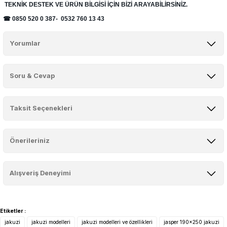
TEKNİK DESTEK VE ÜRÜN BİLGİSİ İÇİN BİZİ ARAYABİLİRSİNİZ.
☎
0850 520 0 387-
0532 760 13 43
Yorumlar
Soru & Cevap
Bu ürüne ilk yorumu siz yapın!
Taksit Seçenekleri
Yorum Yaz
Ürün hakkında henüz soru sorulmamış.
Önerileriniz
Soru Sor
Bu ürünün fiyat bilgisi, resim, ürün açıklamalarında ve diğer
konularda yetersiz gördüğünüz noktaları öneri formunu kullanarak
Alışveriş Deneyimi
tarafımıza iletebilirsiniz.
Görüş ve önerileriniz için teşekkür ederiz.
Etiketler :
Sitemize ilk yorumu siz yapın!
Ürün resmi kalitesiz, bozuk veya görüntülenemiyor.
jakuzi
jakuzi modelleri
jakuzi modelleri ve özellikleri
jasper 190x250 jakuzi