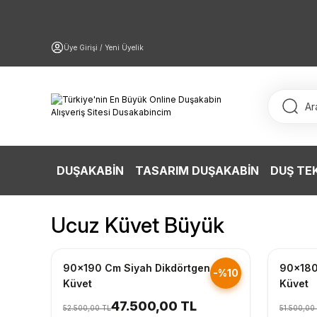
Üye Girişi / Yeni Üyelik
DUŞAKABİN
TASARIM DUŞAKABİN
DUŞ TE
Ucuz Küvet Büyük
Hızlı Gönderim
Hızlı Gö
90x190 Cm Siyah Dikdörtgen
90x180
-%10
Küvet
Küvet
47.500,00 TL
52.500,00 TL
51.500,00