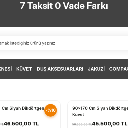
7 Taksit 0 Vade Farkı
TÜRKİYE’NİN HERYERİNE ÜCRETSİZ KARGO
TÜRKİYE’NİN HERYERİNE ÜCRETSİZ KARGO
TÜRKİYE’NİN HERYERİNE ÜCRETSİZ KARGO
TÜRKİYE’NİN HERYERİNE ÜCRETSİZ KARGO
KNESİ
KÜVET
DUŞ AKSESUARLARI
JAKUZİ
COMPAC
nderim
Hızlı Gönderim
 Cm Siyah Dikdörtgen
90x170 Cm Siyah Dikdörtg
-%10
Küvet
46.500,00 TL
45.500,00 TL
 TL
50.500,00 TL