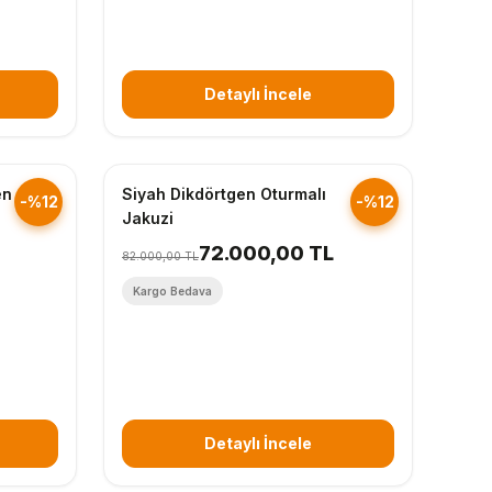
Detaylı İncele
Hızlı Gönderim
en
Siyah Dikdörtgen Oturmalı
-%12
-%12
Jakuzi
72.000,00 TL
82.000,00 TL
Kargo Bedava
Detaylı İncele