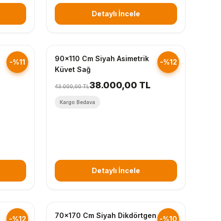
Detaylı İncele
Hızlı Gönderim
90x110 Cm Siyah Asimetrik
-%11
-%12
Küvet Sağ
38.000,00 TL
43.000,00 TL
Kargo Bedava
Detaylı İncele
Hızlı Gönderim
70x170 Cm Siyah Dikdörtgen
-%12
-%10