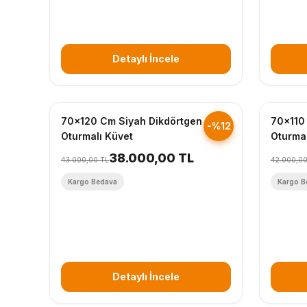
Detaylı İncele
Hızlı Gönderim
Hızlı Gö
70x120 Cm Siyah Dikdörtgen
70x110
-%12
Oturmalı Küvet
Oturmal
38.000,00 TL
43.000,00 TL
42.000,00
Kargo Bedava
Kargo B
Detaylı İncele