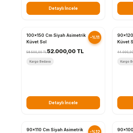
Detaylı İncele
Hızlı Gönderim
Hızlı Gö
100x150 Cm Siyah Asimetrik
90x120
-%11
Küvet Sol
Küvet 
52.000,00 TL
58.500,00 TL
44.000,0
Kargo Bedava
Kargo B
Detaylı İncele
Hızlı Gönderim
Hızlı Gö
90x110 Cm Siyah Asimetrik
90x100
-%12