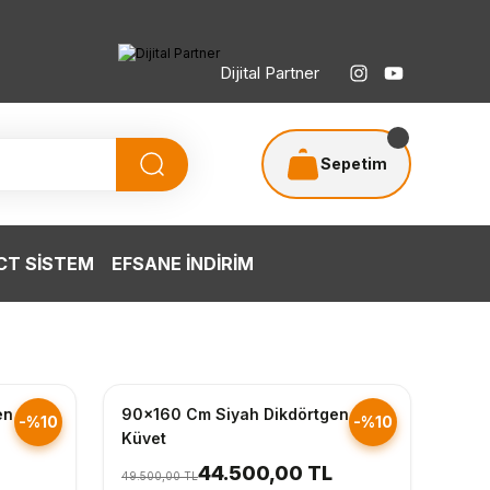
Dijital Partner
Sepetim
T SİSTEM
EFSANE İNDİRİM
Hızlı Gönderim
en
90x160 Cm Siyah Dikdörtgen
-%10
-%10
Küvet
44.500,00 TL
49.500,00 TL