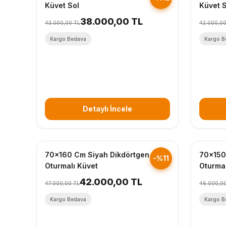
Küvet Sol
Küvet 
38.000,00 TL
43.000,00 TL
42.000,00
Kargo Bedava
Kargo B
Detaylı İncele
Hızlı Gönderim
Hızlı Gö
70x160 Cm Siyah Dikdörtgen
70x150
-%11
Oturmalı Küvet
Oturmal
42.000,00 TL
47.000,00 TL
46.000,0
Kargo Bedava
Kargo B