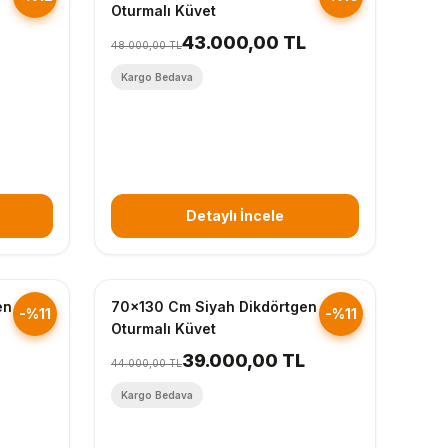
Oturmalı Küvet
43.000,00 TL
48.000,00 TL
Kargo Bedava
Detaylı İncele
Hızlı Gönderim
en
70x130 Cm Siyah Dikdörtgen
-%11
-%11
Oturmalı Küvet
39.000,00 TL
44.000,00 TL
Kargo Bedava