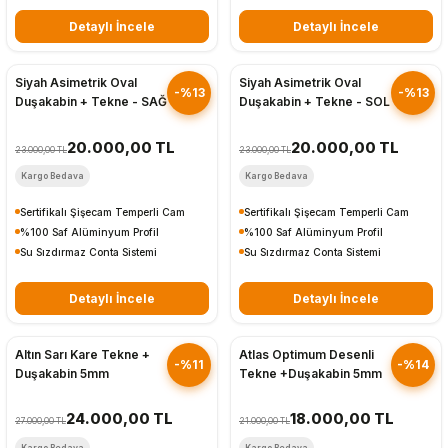
Detaylı İncele
Detaylı İncele
Hızlı Gönderim
Hızlı Gönderim
Siyah Asimetrik Oval
Siyah Asimetrik Oval
-%13
-%13
Duşakabin + Tekne - SAĞ
Duşakabin + Tekne - SOL
20.000,00 TL
20.000,00 TL
23.000,00 TL
23.000,00 TL
Kargo Bedava
Kargo Bedava
Sertifikalı Şişecam Temperli Cam
Sertifikalı Şişecam Temperli Cam
%100 Saf Alüminyum Profil
%100 Saf Alüminyum Profil
Su Sızdırmaz Conta Sistemi
Su Sızdırmaz Conta Sistemi
Detaylı İncele
Detaylı İncele
Hızlı Gönderim
Hızlı Gönderim
Altın Sarı Kare Tekne +
Atlas Optimum Desenli
-%11
-%14
Duşakabin 5mm
Tekne +Duşakabin 5mm
24.000,00 TL
18.000,00 TL
27.000,00 TL
21.000,00 TL
Kargo Bedava
Kargo Bedava