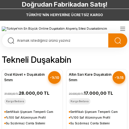
Doğrudan Fabrikadan Satış!
7 Taksit 0 Vade Farkı
TÜRKİYE’NİN HERYERİNE ÜCRETSİZ KARGO
Doğrudan Fabrikadan Satış!
Tekneli Duşakabin
Hızlı Gönderim
Hızlı Gönderim
Oval Küvet + Duşakabin
Altın Sarı Kare Duşakabin
-%10
-%15
5mm
5mm
28.000,00 TL
17.000,00 TL
31.000,00 TL
20.000,00 TL
Kargo Bedava
Kargo Bedava
Sertifikalı Şişecam Temperli Cam
Sertifikalı Şişecam Temperli Cam
%100 Saf Alüminyum Profil
%100 Saf Alüminyum Profil
Su Sızdırmaz Conta Sistemi
Su Sızdırmaz Conta Sistemi