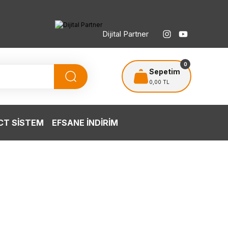
Dijital Partner
TÜRKİYE’NİN HERYERİNE ÜCRETSİZ KARGO
T
0
Sepetim
0,00 TL
T SİSTEM
EFSANE İNDİRİM