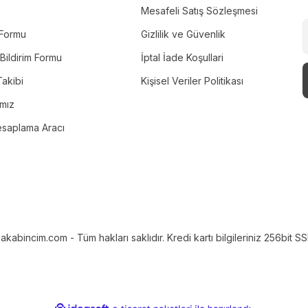
Mesafeli Satış Sözleşmesi
m Formu
Gizlilik ve Güvenlik
Bildirim Formu
İptal İade Koşullari
akibi
Kişisel Veriler Politikası
ımız
esaplama Aracı
bincim.com - Tüm hakları saklıdır. Kredi kartı bilgileriniz 256bit SSL 