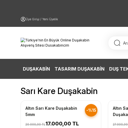
Üye Girişi / Yeni Üyelik
DUŞAKABİN
TASARIM DUŞAKABİN
DUŞ TE
Sarı Kare Duşakabin
Hızlı Gönderim
Hızlı Gö
Altın Sarı Kare Duşakabin
Altın S
-%15
5mm
Duşaka
17.000,00 TL
20.000,00 TL
27.000,00