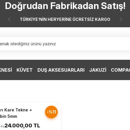
Doğrudan Fabrikadan Satış!
7 Taksit 0 Vade Farkı
TÜRKİYE’NİN HERYERİNE ÜCRETSİZ KARGO
Doğrudan Fabrikadan Satış!
KNESİ
KÜVET
DUŞ AKSESUARLARI
JAKUZİ
COMPAC
nderim
arı Kare Tekne +
-%11
bin 5mm
24.000,00 TL
 TL