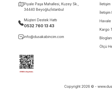
Piyale Paşa Mahallesi, Kuzey Sk.,
İletişim
34440 Beyoğlu/İstanbul
İletişi
Müşteri Destek Hattı
Havale 
0532 760 13 43
Kargo T
info@dusakabincim.com
Bloglar
Ölçü H
Copyright 2026 © - www.dusaka