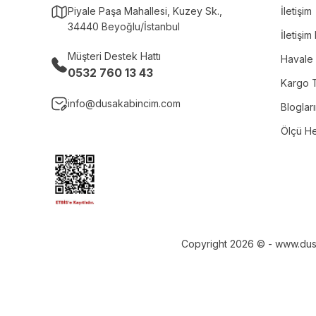
Piyale Paşa Mahallesi, Kuzey Sk.,
İletişim
34440 Beyoğlu/İstanbul
İletişi
Müşteri Destek Hattı
Havale 
0532 760 13 43
Kargo T
info@dusakabincim.com
Bloglar
Ölçü H
Copyright 2026 © - www.dusaka