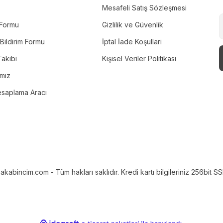
Mesafeli Satış Sözleşmesi
m Formu
Gizlilik ve Güvenlik
Bildirim Formu
İptal İade Koşullari
akibi
Kişisel Veriler Politikası
ımız
esaplama Aracı
bincim.com - Tüm hakları saklıdır. Kredi kartı bilgileriniz 256bit SSL 