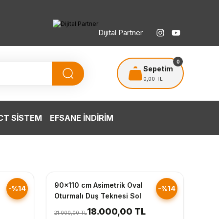
Dijital Partner
0
Sepetim
0,00 TL
T SİSTEM
EFSANE İNDİRİM
Hızlı Gönderim
90x110 cm Asimetrik Oval
-%14
-%14
Oturmalı Duş Teknesi Sol
18.000,00 TL
21.000,00 TL