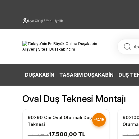
Üye Girişi / Yeni Üyelik
DUŞAKABİN
TASARIM DUŞAKABİN
DUŞ TE
Oval Duş Teknesi Montajı
Hızlı Gönderim
Hızlı Gö
90x90 Cm Oval Oturmalı Duş
90x100
-%15
Teknesi
Oturma
17.500,00 TL
20.500,00 TL
20.500,00