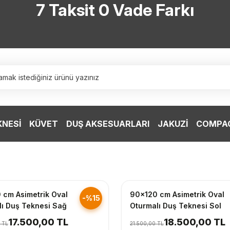
7 Taksit 0 Vade Farkı
TÜRKİYE’NİN HERYERİNE ÜCRETSİZ KARGO
TÜRKİYE’NİN HERYERİNE ÜCRETSİZ KARGO
TÜRKİYE’NİN HERYERİNE ÜCRETSİZ KARGO
TÜRKİYE’NİN HERYERİNE ÜCRETSİZ KARGO
KNESİ
KÜVET
DUŞ AKSESUARLARI
JAKUZİ
COMPAC
nderim
Hızlı Gönderim
 cm Asimetrik Oval
90x120 cm Asimetrik Oval
-%15
lı Duş Teknesi Sağ
Oturmalı Duş Teknesi Sol
17.500,00 TL
18.500,00 TL
 TL
21.500,00 TL