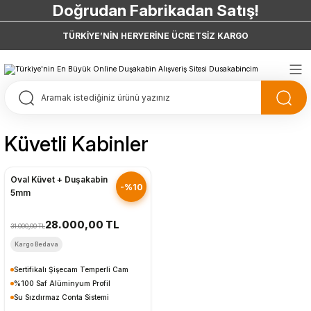
Doğrudan Fabrikadan Satış!
7 Taksit 0 Vade Farkı
TÜRKİYE’NİN HERYERİNE ÜCRETSİZ KARGO
Doğrudan Fabrikadan Satış!
Küvetli Kabinler
Hızlı Gönderim
Oval Küvet + Duşakabin
-%10
5mm
28.000,00 TL
31.000,00 TL
Kargo Bedava
Sertifikalı Şişecam Temperli Cam
%100 Saf Alüminyum Profil
Su Sızdırmaz Conta Sistemi