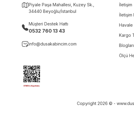
Piyale Paşa Mahallesi, Kuzey Sk.,
İletişim
34440 Beyoğlu/İstanbul
İletişi
Müşteri Destek Hattı
Havale 
0532 760 13 43
Kargo T
info@dusakabincim.com
Bloglar
Ölçü H
Copyright 2026 © - www.dusaka