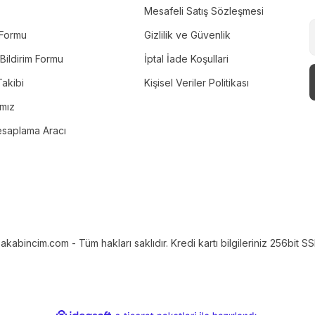
Mesafeli Satış Sözleşmesi
m Formu
Gizlilik ve Güvenlik
Bildirim Formu
İptal İade Koşullari
akibi
Kişisel Veriler Politikası
ımız
esaplama Aracı
bincim.com - Tüm hakları saklıdır. Kredi kartı bilgileriniz 256bit SSL 