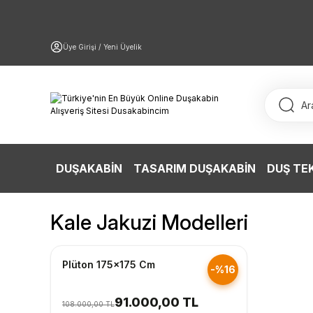
Üye Girişi / Yeni Üyelik
DUŞAKABİN
TASARIM DUŞAKABİN
DUŞ TE
Kale Jakuzi Modelleri
Hızlı Gönderim
Plüton 175x175 Cm
-%16
91.000,00 TL
108.000,00 TL