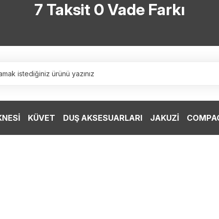
7 Taksit 0 Vade Farkı
TÜRKİYE’NİN HERYERİNE ÜCRETSİZ KARGO
TÜRKİYE’NİN HERYERİNE ÜCRETSİZ KARGO
TÜRKİYE’NİN HERYERİNE ÜCRETSİZ KARGO
TÜRKİYE’NİN HERYERİNE ÜCRETSİZ KARGO
KNESİ
KÜVET
DUŞ AKSESUARLARI
JAKUZİ
COMPAC