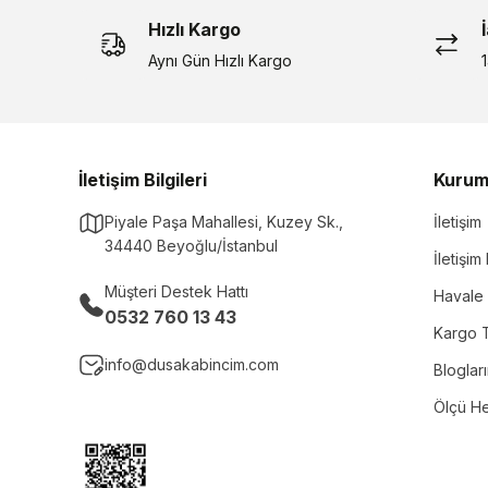
Hızlı Kargo
Aynı Gün Hızlı Kargo
İletişim Bilgileri
Kurum
Piyale Paşa Mahallesi, Kuzey Sk.,
İletişim
34440 Beyoğlu/İstanbul
İletişi
Müşteri Destek Hattı
Havale 
0532 760 13 43
Kargo T
info@dusakabincim.com
Bloglar
Ölçü H