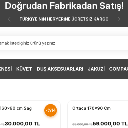
Doğrudan Fabrikadan Satış!
7 Taksit 0 Vade Farkı
TÜRKİYE’NİN HERYERİNE ÜCRETSİZ KARGO
Doğrudan Fabrikadan Satış!
KNESİ
KÜVET
DUŞ AKSESUARLARI
JAKUZİ
COMPAC
nderim
Hızlı Gönderim
 160x90 cm Sağ
Ortaca 170x90 Cm
-%14
30.000,00 TL
59.000,00 TL
 TL
68.000,00 TL