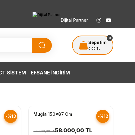
Dijital Partner
TÜRKİYE’NİN HERYERİNE ÜCRETSİZ KARGO
T
0
Sepetim
0,00 TL
T SİSTEM
EFSANE İNDİRİM
Hızlı Gönderim
Muğla 150x87 Cm
-%13
-%12
58.000,00 TL
66.000,00 TL