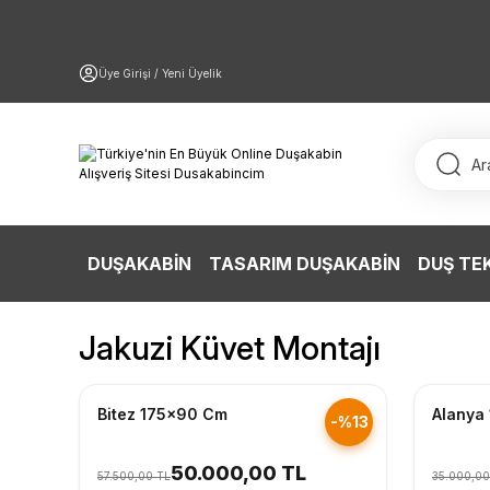
Üye Girişi / Yeni Üyelik
DUŞAKABİN
TASARIM DUŞAKABİN
DUŞ TE
Jakuzi Küvet Montajı
Hızlı Gönderim
Hızlı Gö
Bitez 175x90 Cm
Alanya
-%13
50.000,00 TL
57.500,00 TL
35.000,00