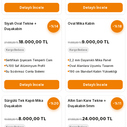
Detaylı İncele
Detaylı İncele
Hızlı Gönderim
Hızlı Gönderim
Siyah Oval Tekne +
Oval Mika Kabin
-%14
-%18
Duşakabin
18.000,00 TL
9.000,00 TL
21.000,00 TL
11.000,00 TL
Kargo Bedava
Kargo Bedava
Sertifikalı Şişecam Temperli Cam
2,2 mm Dayanıklı Mika Panel
%100 Saf Alüminyum Profil
Oval Alanlara Uyumlu Tasarım
Su Sızdırmaz Conta Sistemi
190 cm Standart Kabin Yüksekliği
Detaylı İncele
Detaylı İncele
Hızlı Gönderim
Hızlı Gönderim
Sürgülü Tek Kapılı Mika
Altın Sarı Kare Tekne +
-%20
-%11
Duşakabin
Duşakabin 5mm
8.000,00 TL
24.000,00 TL
10.000,00 TL
27.000,00 TL
Kargo Bedava
Kargo Bedava