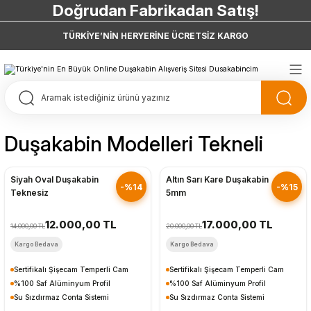
Doğrudan Fabrikadan Satış!
7 Taksit 0 Vade Farkı
TÜRKİYE’NİN HERYERİNE ÜCRETSİZ KARGO
Doğrudan Fabrikadan Satış!
Duşakabin Modelleri Tekneli
Hızlı Gönderim
Hızlı Gönderim
Siyah Oval Duşakabin
Altın Sarı Kare Duşakabin
-%14
-%15
Teknesiz
5mm
12.000,00 TL
17.000,00 TL
14.000,00 TL
20.000,00 TL
Kargo Bedava
Kargo Bedava
Sertifikalı Şişecam Temperli Cam
Sertifikalı Şişecam Temperli Cam
%100 Saf Alüminyum Profil
%100 Saf Alüminyum Profil
Su Sızdırmaz Conta Sistemi
Su Sızdırmaz Conta Sistemi