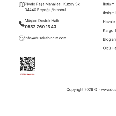
Piyale Paşa Mahallesi, Kuzey Sk.,
İletişim
34440 Beyoğlu/İstanbul
İletişi
Müşteri Destek Hattı
Havale 
0532 760 13 43
Kargo T
info@dusakabincim.com
Bloglar
Ölçü H
Copyright 2026 © - www.dusaka