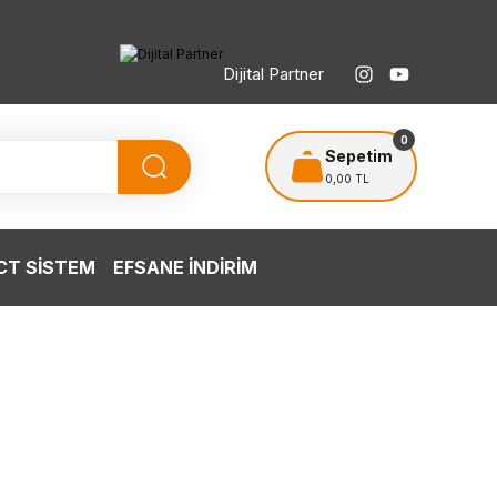
Dijital Partner
TÜRKİYE’NİN HERYERİNE ÜCRETSİZ KARGO
T
0
Sepetim
0,00 TL
T SİSTEM
EFSANE İNDİRİM