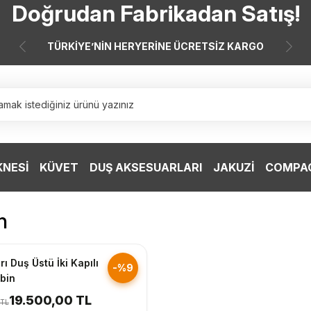
Doğrudan Fabrikadan Satış!
7 Taksit 0 Vade Farkı
TÜRKİYE’NİN HERYERİNE ÜCRETSİZ KARGO
Doğrudan Fabrikadan Satış!
KNESİ
KÜVET
DUŞ AKSESUARLARI
JAKUZİ
COMPAC
n
nderim
rı Duş Üstü İki Kapılı
-%9
bin
19.500,00 TL
 TL