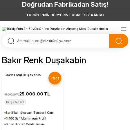
Doğrudan Fabrikadan Satış!
7 Taksit 0 Vade Farkı
TÜRKİYE’NİN HERYERİNE ÜCRETSİZ KARGO
Doğrudan Fabrikadan Satış!
Bakır Renk Duşakabin
Hızlı Gönderim
Bakır Oval Duşakabin
-%11
25.000,00 TL
28.000,00 TL
Kargo Bedava
Sertifikalı Şişecam Temperli Cam
%100 Saf Alüminyum Profil
Su Sızdırmaz Conta Sistemi